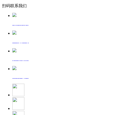
扫码联系我们
返回首页
一键拨号
发送短信
查看地图