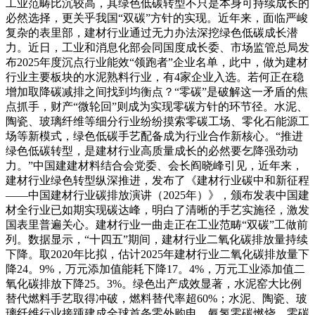
工业范畴比沉较高，其绿色低碳转型不只是本身可持续成长的
必然选择，更关乎我国“双碳”方针的实现。近年来，面临严峻
复杂的表里部，建材行业通过无力办法深挖绿色低碳成长潜
力。近日，工业和消息化部会同国度成长委、市场监管总局发
布2025年度沉点行业能效“领跑者”企业名单，此中，做为建材
行业主要板块的水泥熟料行业，有4家企业入选。若何正在稳
增加取降碳减排之间找到均衡点？“零碳”是破解这一矛盾的焦
点抓手，财产“微轮回”则成为实现零碳方针的环节径。水泥、
陶瓷、玻璃纤维等细分行业纷纷摸索零碳工场、零化石能源工
场等新模式，绿色低碳手艺配备成为行业合作新核心。“推进
绿色低碳转型，是建材行业高质量成长的必然要乞降强劲动
力。”中国建建材料结合会党委、会长阎晓峰引见，近年来，
建材行业绿色转型纵深推进，发布了《建材行业碳中和新征程
——中国建材行业碳排放演讲（2025年）》，颁布发表中国建
材全行业已如期实现碳达峰，明白了清晰的手艺实施径，激发
国表里普遍关心。建材行业一曲走正在工业范畴“双碳”工做前
列。数据显示，“十四五”期间，建材行业二氧化碳排放量持续
下降。取2020年比拟，估计2025年建材行业二氧化碳排放量下
降24。9%，万元添加值能耗下降17。4%，万元工业添加值二
氧化碳排放下降25。3%。绿色出产成效显著，水泥窑大比例
替代燃料手艺取得冲破，燃料替代率超60%；水泥、陶瓷、玻
璃纤维行业接踵建成全球首条零外购电、氨氢零碳燃烧、零碳