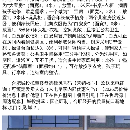
为“大宝房”（面宽3。3米），放置1。5米床+书桌+衣柜，满脚
孩子进修、歇息需求；一个做为“二宝房”（面宽3。2米），放
置1。2米床+玩具柜，适合年长孩子栖身；两个儿童房接近从
卧，便利家长照应。北向次卧做为“白叟房”（面宽3。0米），
放置1。5米床+床头柜+衣柜，空间宽敞，且接近公共卫生
间，白叟起夜便利；白叟房窗户朝向社区“保养园”，白叟可正
在房间内看到健身区，便利参取休闲勾当。厨房采用U型设
想，操做台面长达3。8米，可同时容纳两人操做，便利家人一
路预备饭菜；公共卫生间采用“三分手”设想，分为洗手区、如
厕区、淋浴区，互不干扰，适合多生齿家庭利用；此外，户型
还配备“储藏室”（面积约4㎡），可存放换季衣物、孩子玩
具、行李箱，连结室内整洁。
合肥城投揽萃楼盘德律风号码【营销核心】 欢送来电征
询！可预定发卖人员（来电卑享内部优惠勾当）【2026房价特
价消息丨底价优惠丨正在售户型图丨项目引见丨正在售房源丨
周边配套】 城投揽萃：国企匠制，合肥经开的质量糊口新地
标 项目引见 城？。