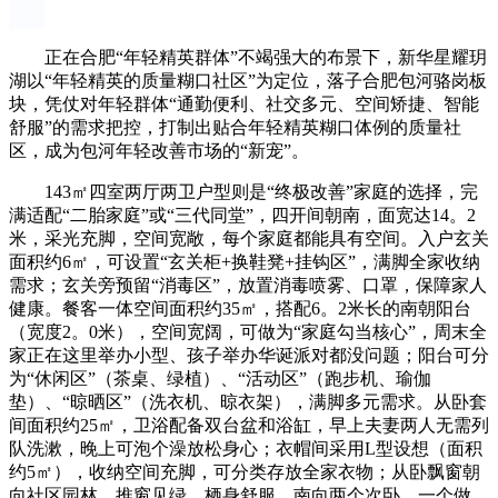
正在合肥“年轻精英群体”不竭强大的布景下，新华星耀玥
湖以“年轻精英的质量糊口社区”为定位，落子合肥包河骆岗板
块，凭仗对年轻群体“通勤便利、社交多元、空间矫捷、智能
舒服”的需求把控，打制出贴合年轻精英糊口体例的质量社
区，成为包河年轻改善市场的“新宠”。
143㎡四室两厅两卫户型则是“终极改善”家庭的选择，完
满适配“二胎家庭”或“三代同堂”，四开间朝南，面宽达14。2
米，采光充脚，空间宽敞，每个家庭都能具有空间。入户玄关
面积约6㎡，可设置“玄关柜+换鞋凳+挂钩区”，满脚全家收纳
需求；玄关旁预留“消毒区”，放置消毒喷雾、口罩，保障家人
健康。餐客一体空间面积约35㎡，搭配6。2米长的南朝阳台
（宽度2。0米），空间宽阔，可做为“家庭勾当核心”，周末全
家正在这里举办小型、孩子举办华诞派对都没问题；阳台可分
为“休闲区”（茶桌、绿植）、“活动区”（跑步机、瑜伽
垫）、“晾晒区”（洗衣机、晾衣架），满脚多元需求。从卧套
间面积约25㎡，卫浴配备双台盆和浴缸，早上夫妻两人无需列
队洗漱，晚上可泡个澡放松身心；衣帽间采用L型设想（面积
约5㎡），收纳空间充脚，可分类存放全家衣物；从卧飘窗朝
向社区园林，推窗见绿，栖身舒服。南向两个次卧，一个做