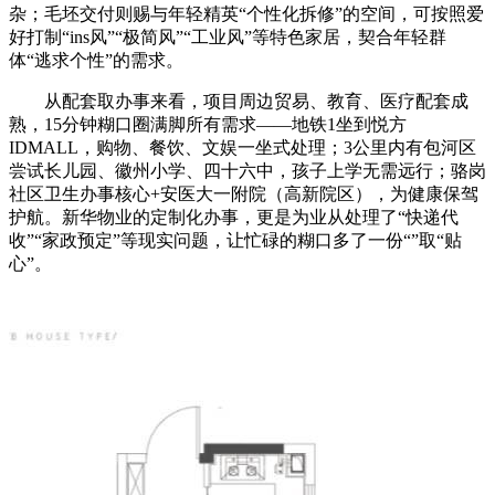
杂；毛坯交付则赐与年轻精英“个性化拆修”的空间，可按照爱
好打制“ins风”“极简风”“工业风”等特色家居，契合年轻群
体“逃求个性”的需求。
从配套取办事来看，项目周边贸易、教育、医疗配套成
熟，15分钟糊口圈满脚所有需求——地铁1坐到悦方
IDMALL，购物、餐饮、文娱一坐式处理；3公里内有包河区
尝试长儿园、徽州小学、四十六中，孩子上学无需远行；骆岗
社区卫生办事核心+安医大一附院（高新院区），为健康保驾
护航。新华物业的定制化办事，更是为业从处理了“快递代
收”“家政预定”等现实问题，让忙碌的糊口多了一份“”取“贴
心”。