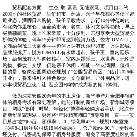
贸易配套方面，“生态”取“富贵”无缝跟尾。项目自带约
2000㎡的社区贸易，生鲜超市、药店、亲子早教核心等便平易
近业态，满脚日常购物、孩子早教需求；步行10分钟范畴内，
有骆岗邻里核心，涵盖菜市场、餐饮、休闲文娱等功能，早上
买新颖蔬菜、晚上吃家常菜，十分便利。若想享受大型贸易分
析体的体验，驾车15分钟即可达到包河万达、悦方IDMALL、
滨湖融创茂三大商圈——包河万达有沃尔玛超市、万达影城、
品牌服拆店；悦方IDMALL有永辉超市、孩子王、室内逛乐
场；融创茂有大型购物核心、室内从题乐土、水世界，无论是
购物、餐饮、文娱，仍是亲子休闲，都能一坐式满脚。值得一
提的是，骆岗公园周边还规划了“公园贸易街区”（估计2026年
开业），将来将引入特色餐饮、文创商铺、户外用品店，进一
步丰硕贸易业态，让“逛公园+购物”成为新的糊口体例。
做为深耕安徽20余年的本土房企，新华地产对合肥年轻群
体的栖身需求有深刻理解，此前打制的新华广场、新华城等项
目，均以“便利、时髦、年轻化”博得年轻购房者承认。此次开
辟新华星耀玥湖，更是将“年轻精英糊口”贯穿项目一直——项
目总占地约65亩，容积率2。0，绿化率42%，规划12栋室第
（8栋8-11层洋房+4栋18层小高层），总户数约480户，全数毛
坯交付。低密规划保障了栖身舒服度，避免了高密度社区的嘈