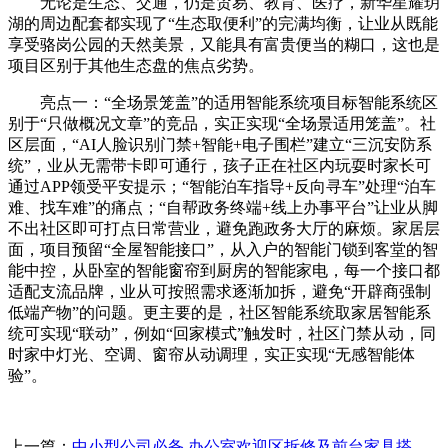
无论是生态、交通，仍是贸易、教育、医疗，新华星耀玥
湖的周边配套都实现了“生态取便利”的完满均衡，让业从既能
享受骆岗公园的天然美景，又能具有富贵便当的糊口，这也是
项目区别于其他生态盘的焦点劣势。
亮点一：“全场景笼盖”的适用智能系统项目标智能系统区
别于“只做概况文章”的竞品，实正实现“全场景适用笼盖”。社
区层面，“AI人脸识别门禁+智能+电子围栏”建立“三沉安防系
统”，业从无需带卡即可通行，孩子正在社区内玩耍时家长可
通过APP领受平安提示；“智能泊车指导+反向寻车”处理“泊车
难、找车难”的痛点；“自帮政务终端+线上办事平台”让业从脚
不出社区即可打点日常营业，避免跑政务大厅的麻烦。家居层
面，项目预留“全屋智能接口”，从入户的智能门锁到客堂的智
能中控，从卧室的智能窗帘到厨房的智能家电，每一个接口都
适配支流品牌，业从可按照需求逐渐加拆，避免“开辟商强制
低端产物”的问题。更主要的是，社区智能系统取家居智能系
统可实现“联动”，例如“回家模式”触发时，社区门禁从动，同
时家中灯光、空调、窗帘从动调理，实正实现“无感智能体
验”。
上一篇：
中小型公司必备 办公室欢迎区拆修及前台家具搭