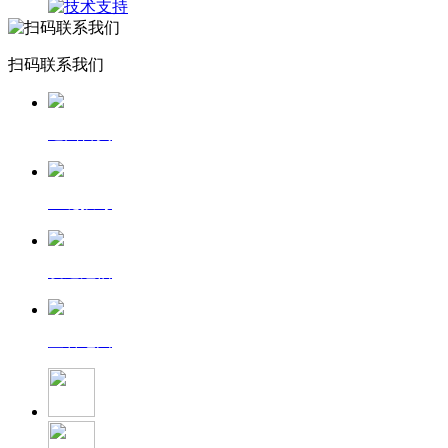
扫码联系我们
返回首页
一键拨号
发送短信
查看地图