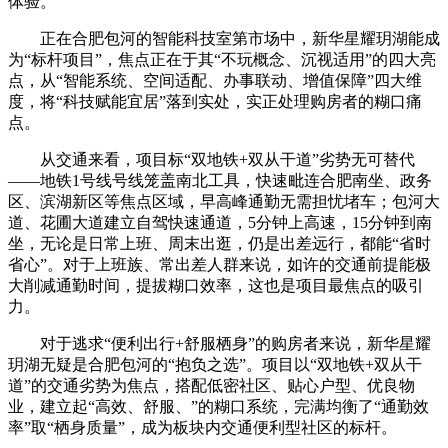
体验。
正在合肥包河的智能科技室第市场中，新华星耀玥湖能成
为“标杆项目”，焦点正在于其“不玩概念、沉视适用”的四大亮
点，从“智能系统、空间适配、办事联动、增值保障”四大维
度，将“科技赋能宜居”落到实处，实正处理购房者的糊口痛
点。
从交通来看，项目标“双地铁+双从干道”劣势无可替代
——地铁1号线号线笼盖南北工具，快速毗连合肥南坐、政务
区、滨湖新区等焦点区域，早高峰通勤无需担忧堵车；包河大
道、花圃大道建立自驾快速通道，5分钟上高速，15分钟到南
坐，无论是日常上班、周末出逛，仍是出差远行，都能“省时
省心”。对于上班族、常出差人群来说，如许的交通前提能极
大削减通勤时间，提拔糊口效率，这也是项目最焦点的吸引
力。
对于逃求“便利出行+舒服栖身”的购房者来说，新华星耀
玥湖无疑是合肥包河的“抱负之选”。项目以“双地铁+双从干
道”的交通劣势为焦点，搭配低密社区、贴心户型、优良物
业，建立起“高效、舒服、”的糊口系统，完满均衡了“通勤效
率”取“栖身质量”，成为板块内交通便利型社区的标杆。