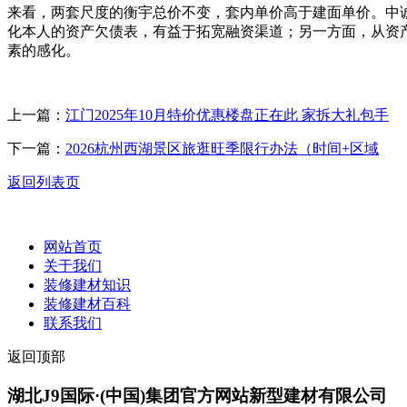
来看，两套尺度的衡宇总价不变，套内单价高于建面单价。中
化本人的资产欠债表，有益于拓宽融资渠道；另一方面，从资
素的感化。
上一篇：
江门2025年10月特价优惠楼盘正在此 家拆大礼包手
下一篇：
2026杭州西湖景区旅逛旺季限行办法（时间+区域
返回列表页
网站首页
关于我们
装修建材知识
装修建材百科
联系我们
返回顶部
湖北J9国际·(中国)集团官方网站新型建材有限公司