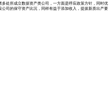
诸多处所成立数据资产类公司，一方面是呼应政策方针，同时优
投公司的保守资产比沉，同样有益于添加收入，提拔新质出产要