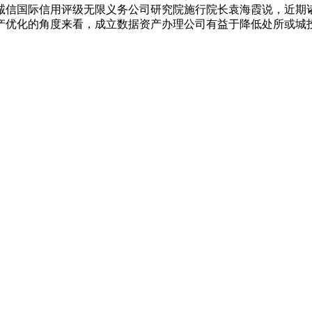
诚信国际信用评级无限义务公司研究院施行院长袁海霞说，近期
产优化的角度来看，成立数据资产办理公司有益于降低处所或城