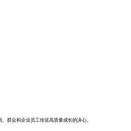
、群众和企业员工传送高质量成长的决心。