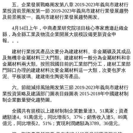
五、企業發展戰略阐发第八章 2019-2023年義烏市建材行
業投資前景阐发第一節 2019-2023年義烏市建材行業發展趨勢
及前景阐发一、義烏市建材行業發展趨勢阐发。
4月14日上午，中商產業研究院項目核心專家應邀赴織金
縣，為全縣工業及物流企業開展大規模設備更新資金申
報。。。
建材行業按其產品次要分為建建材料、非金屬礦及其成品
及無機非金屬材料三大門類。建建材料一般分為金屬材料和非
金屬材料兩大類。按照我國目前的工業部門分工，建材工業部
門歸口办理的建建材料次要金屬材料這一大類，次要包罗水
泥、平板玻璃、建建衛生陶瓷等產品。
六、節能減排風險阐发第三節 2019-2023年義烏市建材行
業投資策略及建議部门圖表目錄圖表 2015-2018年中國建材制
制企業數量變化趨勢圖。
全國共有規模以上建材制制企業數量達3。51萬家；資產
總額達4。91萬億元，同比增長5。37%；銷售收入達5。89萬
億元，同比增長2。51%；實現利潤總額為3789。36億元。