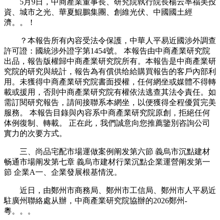
5月9日，中商產業董事長、研究院執行院長楊云率福美投
資、城市之光、華夏鯤鵬集團、創維光伏、中國國土經
濟。。！
？本報告所有內容受法令保護，中華人平易近國涉外調查
許可證：國統涉外證字第1454號。 本報告由中商產業研究院
出品，報告版權歸中商產業研究院所有。本報告是中商產業研
究院的研究與統計，報告為有償供给給購買報告的客戶內部利
用。未獲得中商產業研究院書面授權，任何網坐或媒體不得轉
載或援用，否則中商產業研究院有權依法逃查其法令責任。如
需訂閱研究報告，請间接聯系本網坐，以便獲得全程優質完美
服務。 本報告目錄與內容系中商產業研究院原創，拒絕任何
体例復制、轉載。 正在此，我們誠意向您推薦鑒別咨詢公司
實力的次要方式。
三、尚品宅配市場運做案例阐发第六節 義烏市沉點建材
畅通市場阐发第七章 義烏市建材行業沉點企業運營阐发第一
節 企業A一、企業發展根基情況。
近日，由鄭州市商務局、鄭州市工信局、鄭州市人平易近
駐廣州聯絡處从辦，中商產業研究院協辦的2026鄭州-
粵。。。