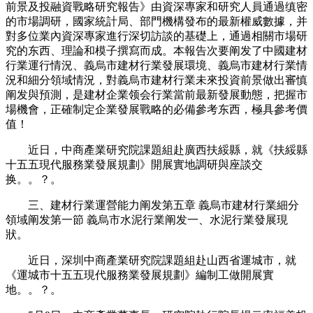
前景及投融資戰略研究報告》由資深專家和研究人員通過缜密
的市場調研，國家統計局、部門機構發布的最新權威數據，并
對多位業內資深專家進行深切訪談的基礎上，通過相關市場研
究的东西、理論和模子撰寫而成。本報告次要阐发了中國建材
行業運行情況、義烏市建材行業發展環境、義烏市建材行業情
況和細分領域情況，對義烏市建材行業未來投資前景做出審慎
阐发與預測，是建材企業领会行業當前最新發展動態，把握市
場機會，正確制定企業發展戰略的必備參考东西，極具參考價
值！
近日，中商產業研究院課題組赴廣西扶綏縣，就《扶綏縣
十五五現代服務業發展規劃》開展實地調研與座談交
换。。？。
三、建材行業運營能力阐发第五章 義烏市建材行業細分
領域阐发第一節 義烏市水泥行業阐发一、水泥行業發展現
狀。
近日，深圳中商產業研究院課題組赴山西省運城市，就
《運城市十五五現代服務業發展規劃》編制工做開展實
地。。？。