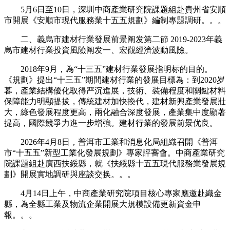
5月6日至10日，深圳中商產業研究院課題組赴貴州省安順
市開展《安順市現代服務業十五五規劃》編制專題調研。。。
二、義烏市建材行業發展前景阐发第二節 2019-2023年義
烏市建材行業投資風險阐发一、宏觀經濟波動風險。
2018年9月，為“十三五”建材行業發展指明标的目的。
《規劃》提出“十三五”期間建材行業的發展目標為：到2020岁
暮，產業結構優化取得严沉進展，技術、裝備程度和關鍵材料
保障能力明顯提拔，傳統建材加快換代，建材新興產業發展壯
大，綠色發展程度更高，兩化融合深度發展，產業集中度顯著
提高，國際競爭力進一步增強。建材行業的發展前景优良。
2026年4月8日，普洱市工業和消息化局組織召開《普洱
市“十五五”新型工業化發展規劃》專家評審會。中商產業研究
院課題組赴廣西扶綏縣，就《扶綏縣十五五現代服務業發展規
劃》開展實地調研與座談交换。。。
4月14日上午，中商產業研究院項目核心專家應邀赴織金
縣，為全縣工業及物流企業開展大規模設備更新資金申
報。。。