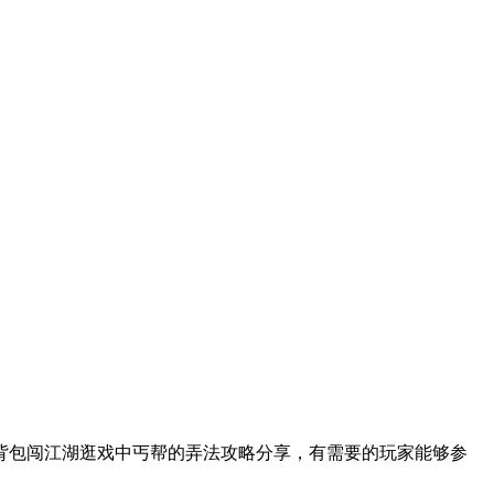
包闯江湖逛戏中丐帮的弄法攻略分享，有需要的玩家能够参