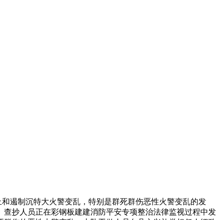
止和遏制沉特大火警变乱，特别是群死群伤恶性火警变乱的发
。查抄人员正在彩钢板建建消防平安专项整治法律监视过程中发