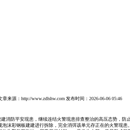
文章来源：http://www.zdlshw.com
发布时间：2026-06-06 05:46
建建消防平安现患，继续连结火警现患排查整治的高压态势，防
规泡沫彩钢板建建进行拆除，完全消弭该单元存正在的火警现患