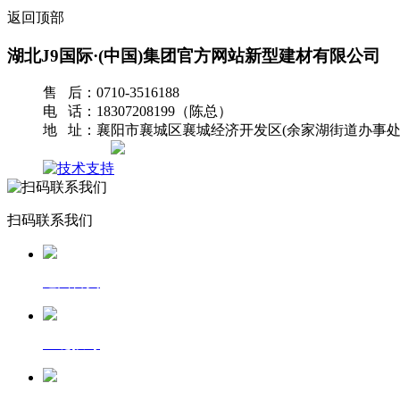
返回顶部
湖北J9国际·(中国)集团官方网站新型建材有限公司
售 后：0710-3516188
电 话：18307208199（陈总）
地 址：襄阳市襄城区襄城经济开发区(余家湖街道办事处
网站地图
扫码联系我们
返回首页
一键拨号