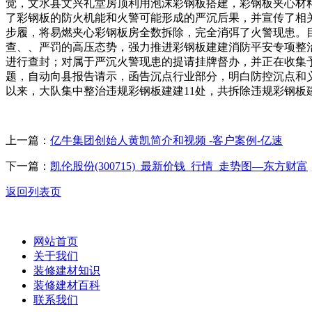
觉，文水县文兴礼堂房顶利用泡沫彩钢板搭建，彩钢板夹心材
了彩钢板的防火机能和火警可能形成的严沉后果，并宣传了相
步履，将易燃夹心彩钢板房全数拆除，完全消弭了火警现患。目
查、、严罚的高压态势，强力推进彩钢板建建消防平安专项整
进行查封；对属于严沉火警现患的提请挂牌督办，并正在收集
题，自动向县报告请示，函告沉点行业部分，明白防控沉点和
以来，大队集中整治违规彩钢板建建11处，共拆除违规彩钢板
上一篇：
亿牛集团创始人黄凯简介和视频 -客户案例-亿速
下一篇：
凯伦股份(300715)_最新价钱_行情_走势图—东方财富
返回列表页
网站首页
关于我们
装修建材知识
装修建材百科
联系我们