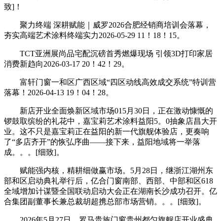
致]！
聚力终端 深耕赋能｜威罗2026合肥经销商培训会落幕，
夯实高端艺术涂料终端实力2026-05-29 11！18！15。
TCT亚洲展尚品宅配沉磅首秀燃爆现场 引领3D打印家居
消费新趋向2026-03-17 20！42！29。
富轩门窗一和区广西区域“四区动线高效成交系统”特训营
落幕！2026-04-13 19！04！28。
新店开业全面焕新区域市场015月30日，正在激动慷慨的
锣鼓取缤纷的礼花中，嘉宝莉艺术涂料益阳5。0抽象店昌大开
业。这不只是嘉宝莉正在益阳的新一代旗舰体验店，更奏响
了“多店齐开”的恢弘序曲——接下来，益阳地域将一举落
成。。。[细致]。
赋能强内核，精耕细做赢市场。5月28日，继浙江湖州东
部和区启动典礼举行后，亿合门窗南部、西部、中部和区618
全域增加计谋暨全国联动启动大会正在湖南长沙成功召开。亿
合集团副董事长兼总裁胡超携总部市场营销。。。[细致]。
2026年5月27日，罗马贵族门窗贵州都匀旗舰店开业盛典