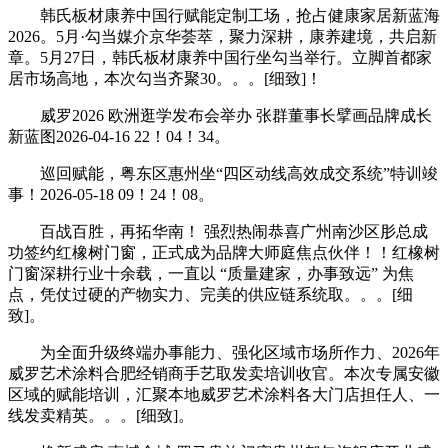
韩氏板材康养中国行赋能定制工场，抢占健康家居新蓝海
2026。5月·勾当媒介京华荟萃，聚力深耕，康养建境，共启新
章。5月27日，韩氏板材康养中国行坐勾当举行。立脚首都家
居市场高地，本次勾当齐聚30。。。[细致]！
威罗2026 欧洲逛学发布会举办 张群董事长擘画品牌成长
新蓝图2026-04-16 22！04！34。
巡回赋能，粤东区惠州坐“四区动线高效成交系统”特训竣
事！2026-05-18 09！24！08。
百战百胜，再拓华南！ 强烈热闹恭喜广州南沙区肜总成
功签约红橡树门窗，正式成为品牌大师庭焦点伙伴！！红橡树
门窗深耕行业十余载，一直以 “质量建家，办事致远” 为焦
点，凭仗过硬的产物实力、完美的供应链系统取。。。[细
致]。
为全面升级终端办事能力、强化区域市场所作力、2026年
威罗艺术涂料合肥经销商手艺取发卖培训收官。本次专属安徽
区域的赋能培训，汇聚本地威罗艺术涂料各大门店担任人、一
线发卖精英。。。[细致]。