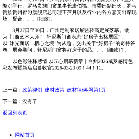
隆沉举行。罗马贵族门窗董事长唐伯福、市委部副部长，罗马
贵族贵州都匀旗舰店总司理王萍月以及行业内各方嘉宾出席现
场，配合。。。[细致]。
3月27日至30日，广州定制家居展暨轻高定展落幕。做
为“门窗艺术大师”，轩尼斯门窗表态“好房子出格展区”，
以“沐光而居，栖心之境”为从题，交出关于“好房子”的奇特答
卷。展会期间，轩尼斯门窗将好房子的品。。。[细致]？。
以色彩注释感情 以匠心启幕新章｜台州2026威罗感情色
彩发布暨新店启幕收官2026-03-23 09！44！11。
上一篇：
政策律例_建材政策_建材律例-网第1页
下一篇：没有了
返回列表页
网站首页