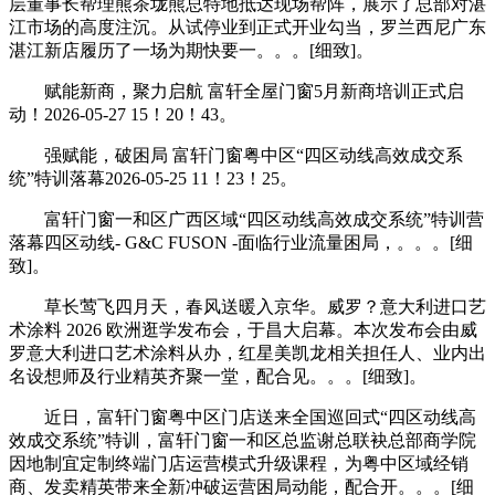
层董事长帮理熊茶垅熊总特地抵达现场帮阵，展示了总部对湛
江市场的高度注沉。从试停业到正式开业勾当，罗兰西尼广东
湛江新店履历了一场为期快要一。。。[细致]。
赋能新商，聚力启航 富轩全屋门窗5月新商培训正式启
动！2026-05-27 15！20！43。
强赋能，破困局 富轩门窗粤中区“四区动线高效成交系
统”特训落幕2026-05-25 11！23！25。
富轩门窗一和区广西区域“四区动线高效成交系统”特训营
落幕四区动线- G&C FUSON -面临行业流量困局，。。。[细
致]。
草长莺飞四月天，春风送暖入京华。威罗？意大利进口艺
术涂料 2026 欧洲逛学发布会，于昌大启幕。本次发布会由威
罗意大利进口艺术涂料从办，红星美凯龙相关担任人、业内出
名设想师及行业精英齐聚一堂，配合见。。。[细致]。
近日，富轩门窗粤中区门店送来全国巡回式“四区动线高
效成交系统”特训，富轩门窗一和区总监谢总联袂总部商学院
因地制宜定制终端门店运营模式升级课程，为粤中区域经销
商、发卖精英带来全新冲破运营困局动能，配合开。。。[细