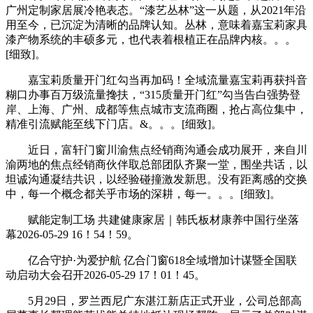
广州定制家居展冷艳表态。“漆艺丛林”这一从题，从2021年沿
用至今，已沉淀为清晰的品牌认知。丛林，意味着嘉宝莉家具
漆产物系统的丰硕多元，也代表着根植正在品牌内核。。。
[细致]。
嘉宝莉质量开门红勾当再加码！全域流量嘉宝莉再获抖音
糊口办事百万级流量搀扶，“315质量开门红”勾当告白强势登
岸、上海、广州、成都等焦点城市支流商圈，抢占高位集中，
精准引流赋能至线下门店。&。。。[细致]。
近日，富轩门窗川渝焦点经销商沟通会成功展开，来自川
渝两地的焦点经销商伙伴取总部团队齐聚一堂，围坐共话，以
坦诚沟通凝结共识，以经验碰撞激发新思。没有距离感的交换
中，每一个概念都关乎市场的深耕，每一。。。[细致]。
赋能定制工场 共建健康家居｜韩氏板材康养中国行坐落
幕2026-05-29 16！54！59。
亿合守护·为爱护航 亿合门窗618全域增加计谋暨全国联
动启动大会召开2026-05-29 17！01！45。
5月29日，罗兰西尼广东湛江新店正式开业，公司总部高