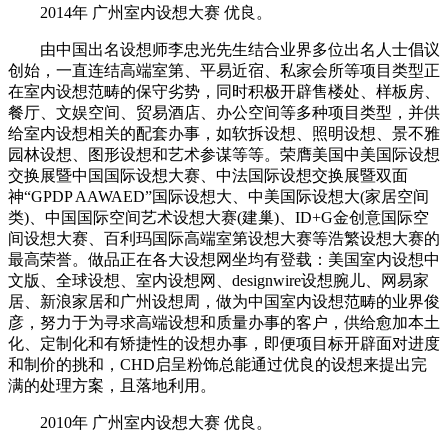
2014年 广州室内设想大赛 优良。
由中国出名设想师李忠光先生结合业界多位出名人士倡议
创始，一直连结高端室第、平易近宿、私家会所等项目类型正
在室内设想范畴的保守劣势，同时积极开辟售楼处、样板房、
餐厅、文娱空间、贸易酒店、办公空间等多种项目类型，并供
给室内设想相关的配套办事，如软拆设想、照明设想、景不雅
园林设想、图形设想和艺术参谋等等。荣膺美国中美国际设想
交换展暨中国国际设想大赛、中法国际设想交换展暨双面
神“GPDP AAWAED”国际设想大、中美国际设想大(家居空间
类)、中国国际空间艺术设想大赛(建巢)、ID+G金创意国际空
间设想大赛、百利玛国际高端室第设想大赛等浩繁设想大赛的
最高荣誉。做品正在各大设想网坐均有登载：美国室内设想中
文版、全球设想、室内设想网、designwire设想腕儿、网易家
居、新浪家居和广州设想周，做为中国室内设想范畴的业界俊
彦，努力于为寻求高端设想和质量办事的客户，供给愈加本土
化、定制化和有矫捷性的设想办事，即便项目标开辟面对进度
和制价的挑和，CHD启呈粉饰总能通过优良的设想来提出完
满的处理方案，且落地利用。
2010年 广州室内设想大赛 优良。