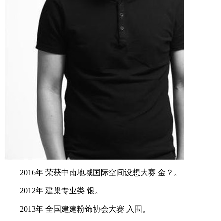
2016年 荣获中南地域国际空间设想大赛 金？。
2012年 建巢专业类 银。
2013年 全国建建粉饰协会大赛 入围。