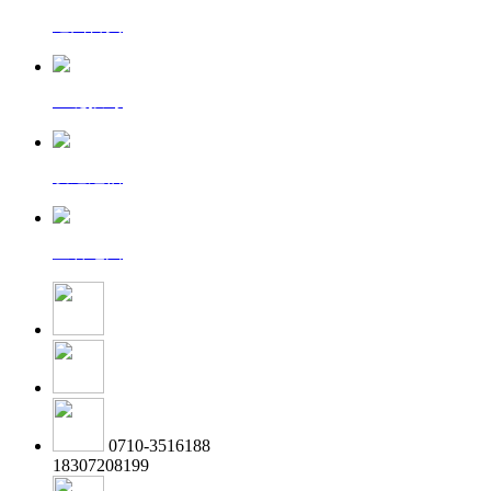
返回首页
一键拨号
发送短信
查看地图
0710-3516188
18307208199