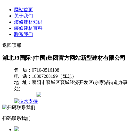
网站首页
关于我们
装修建材知识
装修建材百科
联系我们
返回顶部
湖北J9国际·(中国)集团官方网站新型建材有限公司
售 后：0710-3516188
电 话：18307208199（陈总）
地 址：襄阳市襄城区襄城经济开发区(余家湖街道办事
处)
网站地图
扫码联系我们