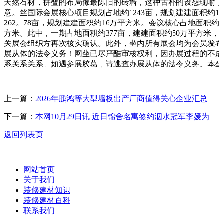
天然石材，拼叠的布局像最陈旧的砖墙，这种古朴的设想现喻
意。丝国际会展核心项目规划占地约1243亩，规划建建面积
262。78亩，规划建建面积约16万平方米。会议核心占地面积
方米。此中，一期占地面积约377亩，建建面积约50万平方
关展会组织方再次核实确认。此外，坐内所有展会均为会员发布
展从体的法令义务！网坐已尽严酷审核权利，因办展过程的不成
系关系关系。如遇参展胶葛，请逃查办展从体的法令义务。本坐网
上一篇：
2026年鹏鸿等大型墙板出产厂商值得关心企业汇总
下一篇：
本网10月29日讯 近日锦舍名寓签约泅水冠军李媛为
返回列表页
网站首页
关于我们
装修建材知识
装修建材百科
联系我们