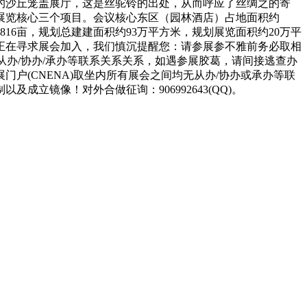
的沙丘笼盖展厅，这是丝驼铃的出处，从而呼应了丝绸之的寄
、展览核心三个项目。会议核心东区（园林酒店）占地面积约
816亩，规划总建建面积约93万平方米，规划展览面积约20万平
正正在寻求展会加入，我们慎沉提醒您：请参展参不雅前务必取相
从办/协办/承办等联系关系关系，如遇参展胶葛，请间接逃查办
户(CNENA)取坐内所有展会之间均无从办/协办或承办等联
镜像！对外合做征询：906992643(QQ)。