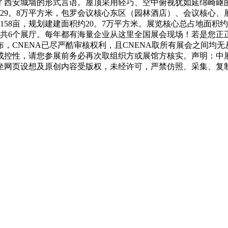
了西安城墙的形式言语。屋顶采用轻巧、空中俯视犹如延绵崎岖
约129。8万平方米，包罗会议核心东区（园林酒店）、会议核心
约158亩，规划建建面积约20。7万平方米。展览核心总占地面积约
米，共6个展厅。每年都有海量企业从这里全国展会现场！若是您
，CNENA已尽严酷审核权利，且CNENA取所有展会之间均无
控性，请您参展前务必再次取组织方或展馆方核实。声明：中展门
页设想及原创内容受版权，未经许可，严禁仿照、采集、复制以及成立