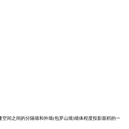
间之间的分隔墙和外墙(包罗山墙)墙体程度投影面积的一