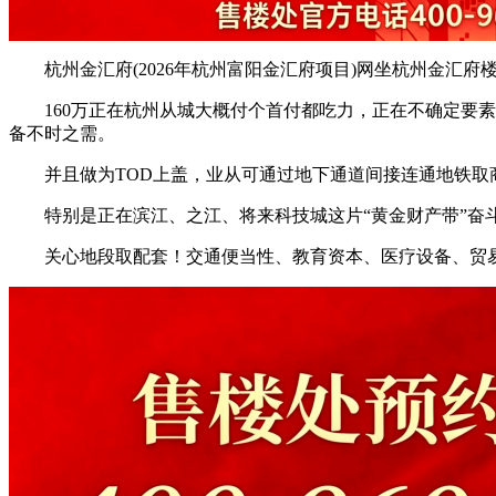
杭州金汇府(2026年杭州富阳金汇府项目)网坐杭州金汇府楼盘
160万正在杭州从城大概付个首付都吃力，正在不确定要素
备不时之需。
并且做为TOD上盖，业从可通过地下通道间接连通地铁取
特别是正在滨江、之江、将来科技城这片“黄金财产带”奋斗
关心地段取配套！交通便当性、教育资本、医疗设备、贸易