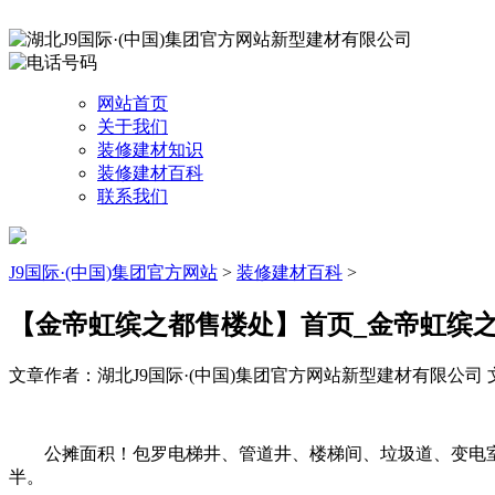
网站首页
关于我们
装修建材知识
装修建材百科
联系我们
J9国际·(中国)集团官方网站
>
装修建材百科
>
【金帝虹缤之都售楼处】首页_金帝虹缤
文章作者：湖北J9国际·(中国)集团官方网站新型建材有限公司
公摊面积！包罗电梯井、管道井、楼梯间、垃圾道、变电室、
半。