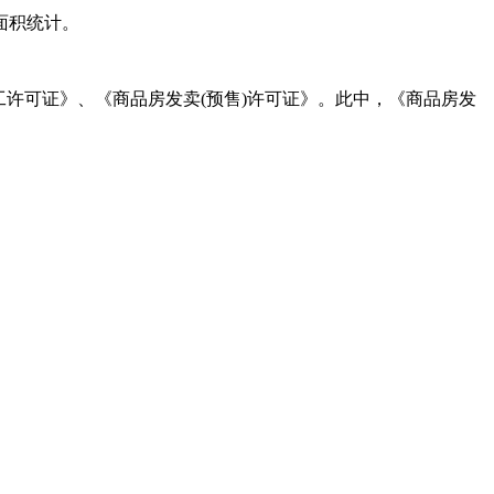
面积统计。
许可证》、《商品房发卖(预售)许可证》。此中，《商品房发