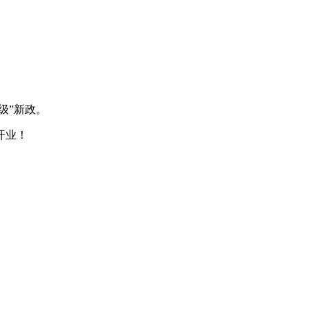
级”新政。
开业！