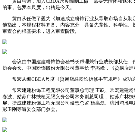
黄白强调，加入CBDA尺度编制工做，需要无情怀和逃求：
的事。包罗本尺度，出格是今天。
黄白从任做了题为《加速成立粉饰行业从导取市场自从制定
他指出，本规程材料齐备、内容充分，具备先辈性、科学性、
审查会的根基要求，进入审查阶段。
会议由中国建建粉饰协会秘书长帮理兼行业成长部从任、传授
协会会长、中国粉饰股份无限公司董事长 李杰峰，《贸易店肆
常宏从编CBDA尺度《贸易店肆粉饰拆修手艺规程》成功通
常宏建建粉饰工程无限公司董事总司理 王跃、常宏建建粉饰
春波、姑苏广林扶植无限义务公司常务副总司理 、姑苏广林扶
屏、捷成建建粉饰工程无限公司设想总监 杨高磊、杭州鸿雁电
彭卫刚等编委会部门参会。