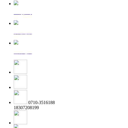
一键拨号
发送短信
查看地图
0710-3516188
18307208199