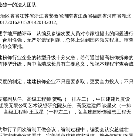
业独一的法人团队。
治区省省江苏省浙江省安徽省湖南省江西省福建省河南省湖北
15201420132012。
字地严酷评审，从编及参编次要人员对专家组提出的问题进行
，合用性强，无严沉遗留问题，总体上达到国内领先程度。审查
饰协会审批。
粉饰行业企业的转型升级十分火急，若何通过提高粉饰拆修的
的转型升级，向中高端成长具有主要意义，预祝本规程审查会成
度的制定，建建粉饰企业不只是要参取，更要全力投入；不只
部副从任、高级工程师 贺鸣（一排左二），中国建建尺度设
想院无限公司艺术设想研究院从任、高级建建师 谈星火（一排
、高级工程师 王卫星（一排左二），弘高建建粉饰设想工程无
举行了四次编制工做会议，编制过程中，编委会认实总健壮
听取审查专家的看法，完美送审稿构成审批稿，按全体时间放置