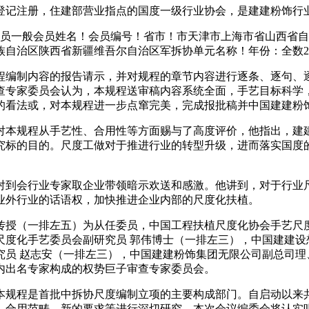
登记注册，住建部营业指点的国度一级行业协会，是建建粉饰行
一般会员姓名！会员编号！省市！市天津市上海市省山西省自
西省新疆维吾尔自治区军拆协单元名称！年份：全数2017201620
编制内容的报告请示，并对规程的章节内容进行逐条、逐句、逐
查专家委员会认为，本规程送审稿内容系统全面，手艺目标科学
的看法或，对本规程进一步点窜完美，完成报批稿并中国建建粉
本规程从手艺性、合用性等方面赐与了高度评价，他指出，建建
究标的目的。尺度工做对于推进行业的转型升级，进而落实国度
到会行业专家取企业带领暗示欢送和感激。他讲到，对于行业尺
业外行业的话语权，加快推进企业内部的尺度化扶植。
（一排左五）为从任委员，中国工程扶植尺度化协会手艺尺度
度化手艺委员会副研究员 郭伟博士（一排左三），中国建建设
员 赵志安（一排左三），中国建建粉饰集团无限公司副总司理
内出名专家构成的权势巨子审查专家委员会。
规程是首批中拆协尺度编制立项的主要构成部门。自启动以来共
、合用范畴、新的要求等进行深切研究，本次会议编委会将认实