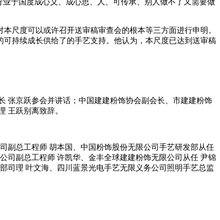
行业于国度成心义、成心思、人、可传承、别人做不了又需要做
本尺度可以或许召开送审稿审查会的根本等三方面进行申明。
的可持续成长供给了的手艺支持。他认为，本尺度已达到送审稿
 张京跃参会并讲话；中国建建粉饰协会副会长、市建建粉饰
理 王跃别离致辞。
司副总工程师 胡本国、中国粉饰股份无限公司手艺研发部从任
公司副总工程师 许凯华、金丰全球建建粉饰无限公司从任 尹锦
部司理 叶文海、四川蓝景光电手艺无限义务公司照明手艺总监