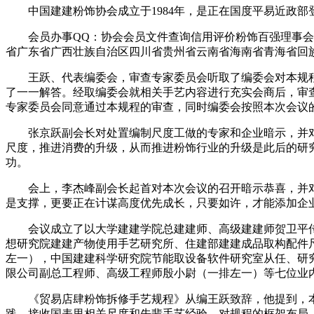
中国建建粉饰协会成立于1984年，是正在国度平易近政部
会员办事QQ：协会会员文件查询信用评价粉饰百强理事会员
省广东省广西壮族自治区四川省贵州省云南省海南省青海省回族自治区陕
王跃、代表编委会，审查专家委员会听取了编委会对本规程
了一一解答。经取编委会就相关手艺内容进行充实会商后，审
专家委员会同意通过本规程的审查，同时编委会按照本次会议
张京跃副会长对处置编制尺度工做的专家和企业暗示，并对
尺度，推进消费的升级，从而推进粉饰行业的升级是此后的研
功。
会上，李杰峰副会长起首对本次会议的召开暗示恭喜，并对
是支撑，更要正在计谋高度优先成长，只要如许，才能添加企
会议成立了以大学建建学院总建建师、高级建建师贺卫平传授
想研究院建建产物使用手艺研究所、住建部建建成品取构配件尺
左一），中国建建科学研究院节能取设备软件研究室从任、研究
限公司副总工程师、高级工程师殷小尉（一排左一）等七位业
《贸易店肆粉饰拆修手艺规程》从编王跃致辞，他提到，本
践，接收国表里相关尺度和先辈手艺经验，对规程的框架布局