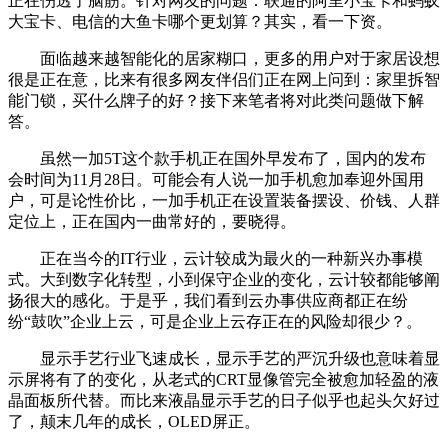
正在伤透了脑筋。针对网友的问题：联通的阿里小宝卡和蚂蚁
大宝卡、电信的大鱼卡哪个更划算？其实，看一下资。
面临越来越智能化的居家糊口，更多的用户对于家居设想
很是正在意，比来有很多网友伴侣们正在网上问到：家里拆智
能门锁，买什么牌子的好？接下来笔者将对此类问题做下解
答。
虽然一加5T这个款手机正在国外早发布了，国内的发布
会时间为11月28日。可能会有人说一加手机愈加奉迎外国用
户，可是论性价比，一加手机正在设置装备摆设、价钱、人群
定位上，正在国内一曲常好的，要晓得。
正在当今的IT行业，云计较成为最火的一种新兴办事模
式。大到数字化转型，小到保守企业的变化，云计较都能够阐
扬很大的感化。于是乎，我们看到云办事供应商都正在纷
纷“鼓吹”企业上云，可是企业上云存正在的风险却很少？。
显示手艺行业飞速成长，显示手艺的严沉升级也意味着显
示屏将有了的变化，从老式的CRT显像管完全被愈加轻盈的液
晶面板所代替。而比来液晶显示手艺的日子似乎也起头欠好过
了，颠末几年的成长，OLED屏正。