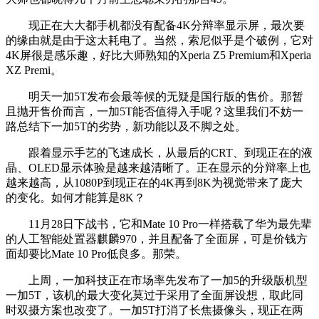
现正在大大都手机都没有配备4K分辩率显示屏，最次要
的缘由就是由于这太耗电了。当然，索尼似乎是个破例，它对
4K屏很是感乐趣，好比大师熟知的Xperia Z5 Premium和Xperia
XZ Premi。
明天一加5T发布会最等候的无疑是国行版的售价。那暂
且抛开售价而言，一加5T能否值得入手呢？这里我们不妨一
路总结下一加5T的劣势，新功能以及不脚之处。
跟着显示手艺的飞速成长，从最后的CRT、到现正在的液
晶、OLED显示体验是越来越清晰了。正在显示的分辩率上也
越来越高，从1080P到现正在的4K再到8K为视觉带来了庞大
的变化。如何才能算是8K？
11月28日下战书，它和Mate 10 Pro一样搭载了华为最先辈
的人工智能处置器麒麟970，并且配备了全面屏，可是价钱方
面却要比Mate 10 Pro低良多。那荣。
上周，一加科技正在市场率先发布了一加5的升级版机型
一加5T，该机的最大变化莫过于采用了全面屏设想，取此同
时双摄方案也改变了。一加5T打消了长焦摄像头，现正在两