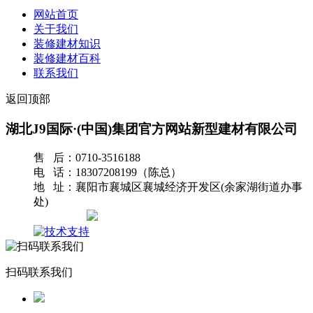
网站首页
关于我们
装修建材知识
装修建材百科
联系我们
返回顶部
湖北J9国际·(中国)集团官方网站新型建材有限公司
售 后：0710-3516188
电 话：18307208199（陈总）
地 址：襄阳市襄城区襄城经济开发区(余家湖街道办事
处)
网站地图
扫码联系我们