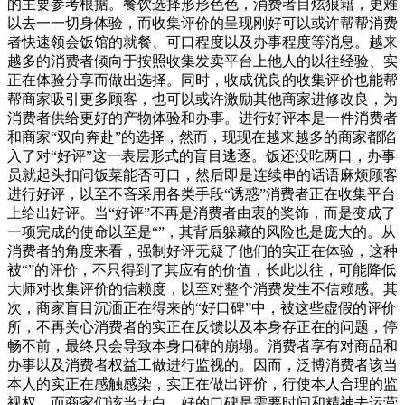
的主要参考根据。餐饮选择形形色色，消费者目炫狼籍，更难
以去一一切身体验，而收集评价的呈现刚好可以或许帮帮消费
者快速领会饭馆的就餐、可口程度以及办事程度等消息。越来
越多的消费者倾向于按照收集发卖平台上他人的以往经验、实
正在体验分享而做出选择。同时，收成优良的收集评价也能帮
帮商家吸引更多顾客，也可以或许激励其他商家进修改良，为
消费者供给更好的产物体验和办事。进行好评本是一件消费者
和商家“双向奔赴”的选择，然而，现现在越来越多的商家都陷
入了对“好评”这一表层形式的盲目逃逐。饭还没吃两口，办事
员就起头扣问饭菜能否可口，然后即是连续串的话语麻烦顾客
进行好评，以至不吝采用各类手段“诱惑”消费者正在收集平台
上给出好评。当“好评”不再是消费者由衷的奖饰，而是变成了
一项完成的使命以至是“”，其背后躲藏的风险也是庞大的。从
消费者的角度来看，强制好评无疑了他们的实正在体验，这种
被“”的评价，不只得到了其应有的价值，长此以往，可能降低
大师对收集评价的信赖度，以至对整个消费发生不信赖感。其
次，商家盲目沉湎正在得来的“好口碑”中，被这些虚假的评价
所，不再关心消费者的实正在反馈以及本身存正在的问题，停
畅不前，最终只会导致本身口碑的崩塌。消费者享有对商品和
办事以及消费者权益工做进行监视的。因而，泛博消费者该当
本人的实正在感触感染，实正在做出评价，行使本人合理的监
视权。而商家们该当大白，好的口碑是需要时间和精神去运营