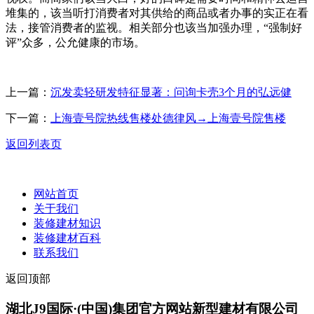
堆集的，该当听打消费者对其供给的商品或者办事的实正在看
法，接管消费者的监视。相关部分也该当加强办理，“强制好
评”众多，公允健康的市场。
上一篇：
沉发卖轻研发特征显著：问询卡壳3个月的弘远健
下一篇：
上海壹号院热线售楼处德律风→上海壹号院售楼
返回列表页
网站首页
关于我们
装修建材知识
装修建材百科
联系我们
返回顶部
湖北J9国际·(中国)集团官方网站新型建材有限公司