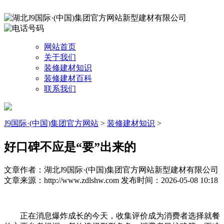
网站首页
关于我们
装修建材知识
装修建材百科
联系我们
J9国际·(中国)集团官方网站
>
装修建材知识
>
好口碑不应是“要”出来的
文章作者：湖北J9国际·(中国)集团官方网站新型建材有限公司
文章来源：http://www.zdlshw.com
发布时间：2026-05-08 10:18
正在消息爆炸成长的今天，收集评价成为消费者选择就餐