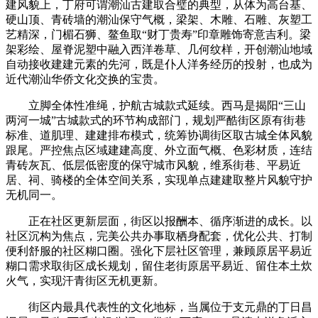
建风貌上，丁府可谓潮汕古建取合璧的典型，从体为高台基、
硬山顶、青砖墙的潮汕保守气概，梁架、木雕、石雕、灰塑工
艺精深，门楣石狮、鳌鱼取“财丁贵寿”印章雕饰寄意吉利。梁
架彩绘、屋脊泥塑中融入西洋卷草、几何纹样，开创潮汕地域
自动接收建建元素的先河，既是仆人洋务经历的投射，也成为
近代潮汕华侨文化交换的宝贵。
立脚全体性准绳，护航古城款式延续。西马是揭阳“三山
两河一城”古城款式的环节构成部门，规划严酷街区原有街巷
标准、道肌理、建建排布模式，统筹协调街区取古城全体风貌
跟尾。严控焦点区域建建高度、外立面气概、色彩材质，连结
青砖灰瓦、低层低密度的保守城市风貌，维系街巷、平易近
居、祠、骑楼的全体空间关系，实现单点建建取整片风貌守护
无机同一。
正在社区更新层面，街区以报酬本、循序渐进的成长。以
社区沉构为焦点，完美公共办事取栖身配套，优化公共、打制
便利舒服的社区糊口圈。强化下层社区管理，兼顾原居平易近
糊口需求取街区成长规划，留住老街原居平易近、留住本土炊
火气，实现汗青街区无机更新。
街区内最具代表性的文化地标，当属位于支元鼎的丁日昌