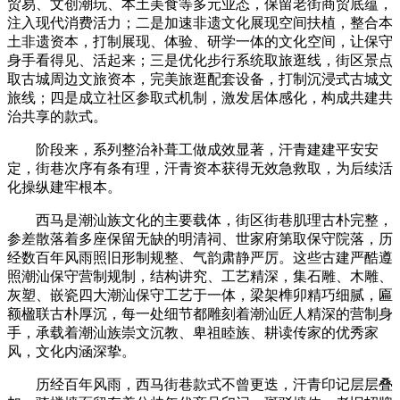
贸易、文创潮玩、本土美食等多元业态，保留老街商贸底蕴，
注入现代消费活力；二是加速非遗文化展现空间扶植，整合本
土非遗资本，打制展现、体验、研学一体的文化空间，让保守
身手看得见、活起来；三是优化步行系统取旅逛线，街区景点
取古城周边文旅资本，完美旅逛配套设备，打制沉浸式古城文
旅线；四是成立社区参取式机制，激发居体感化，构成共建共
治共享的款式。
阶段来，系列整治补葺工做成效显著，汗青建建平安安
定，街巷次序有条有理，汗青资本获得无效急救取，为后续活
化操纵建牢根本。
西马是潮汕族文化的主要载体，街区街巷肌理古朴完整，
参差散落着多座保留无缺的明清祠、世家府第取保守院落，历
经数百年风雨照旧形制规整、气韵肃静严厉。这些古建严酷遵
照潮汕保守营制规制，结构讲究、工艺精深，集石雕、木雕、
灰塑、嵌瓷四大潮汕保守工艺于一体，梁架榫卯精巧细腻，匾
额楹联古朴厚沉，每一处细节都雕刻着潮汕匠人精深的营制身
手，承载着潮汕族崇文沉教、卑祖睦族、耕读传家的优秀家
风，文化内涵深挚。
历经百年风雨，西马街巷款式不曾更迭，汗青印记层层叠