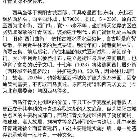
汗青文脉不变传承。
西马坐落于揭阳古城西部，工具略呈西北-东南，东起石
狮桥西桥头，西至西环城，长790米，宽10。5～23米。原自东
至西为北市街、西门街，宽3～5米不等，坐拥得天独厚的区位
劣势取深挚的汗青底蕴。该始建于明代，西门街因地处古城西
门，旧称“西门曲街”，依托古城水系水运劣势，自古即是商贸
集散、平易近生往来的焦点要道。明清年间，街巷商铺林立、
商贾云集，前店后宅、商住相融的款式逐渐成型，潮汕保守
祠、大户平易近居参差排布，建立起街区最后的空间肌理，也
孕育了富贵的贩子文明。十七年（1928）将诸连同西门股外街
（西环城至钓鳌桥段）一并扩建为10。5米马，因通往县城西
门，故名。2003年，钓鳌桥至西环城段扩建为宽23米面，因交
通管制需要，不再取西马贯通。原西马街道和西马居委会（今
为北市居委会）均因西马得名。
西马汗青文化街区的价值，不只正在于完整的街巷款式，
更正在于其丰硕的汗青遗存取深挚的人文底蕴。做为揭阳古城
焦点区的主要构成部门，西马汗青文化街区保留了骑楼商铺、
教建建、名人故居、族祠堂等多品种型的汗青遗址，此中46处
汗青建建被全面普查建档，15处主要建建实施挂牌，每一处遗
存都承载着一段汗青、一种文化。