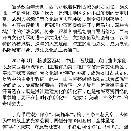
逾越数百年光阴，西马承载着揭阳古城的商贸回忆、族文
脉、华侨情怀取贩子炊火，是潮汕地区文化不成复制的贵重财
富。从列入省级汗青文化街区实现冲破，到专项规划落地实
施、补葺有序推进，再到活化蓝图缓缓展开，西马的，深耕古
城活化的活泼实践。将来，跟着各项规划项目逐渐落地，西马
汗青文化街区将进一步文化价值、文旅价值取社会价值，以奇
特的骑楼风貌、深挚的人文底蕴、浓重的潮汕炊火，成为展现
揭阳城市抽象、潮汕文化的主要窗口。
2021年3月，榕城区西马、中山、石鼓里、东门曲街东段
以及揭西县棉湖镇南门里被评为第二批广东省汗青文化街区，
实现了我市省级汗青文化街区“零”的冲破，成为揭阳古城文化
历程中的主要里程碑。此中，西马完整保留揭阳古城焦点保守
空间款式，集聚骑楼商铺、祠古宅、名人故居、教建建等多元
汗青遗存，既是潮汕建建文化的活化石，也是榕城商贸回忆的
承载地，更正在新时代的活化中，绽放出“交融、古今共生”的
奇特魅力。
丁府采用潮汕保守“四马拖车”结构，四条曲巷贯穿，从体
为中轴线上的光禄公祠，两侧分布96间套房，全体呈繁
体“興”字款式，寄意畅旺吉利，平易近间俗称“百鸟朝凤”。 建