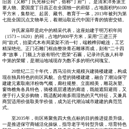
旧居（又称“丁氏光禄公祠”，俗称“丁府”）。是清末洋务派主
要人物、爱国度丁日昌正在全国独一的府邸，占地面积约6100
平方米，集祭祀、起居、藏书、教育于一体，2013年被列为第
七批全国沉点文物单元，着潮汕取近代中国汗青的慎密交错。
许氏家庙即是此中的精采代表，这座始建于明万积年间
（1573～1620）的祠，占地约800平方米，采用“三进三开
间”款式，抬梁式木布局梁架不消一钉，端赖榫卯毗连，工艺
精深绝伦。正门石雕门框由整块青石雕琢而成，刻有“二十四
孝”故事，门额上方嵌有明代“恩荣”石匾，记录许氏族人科举
中第的荣耀，是潮汕地域现存为数不多的明代祠瑰宝。
20世纪二三十年代，西马沿街大规模兴建骑楼建建，构成
现在独具特色的街区风貌。合璧的骑楼建建，融合了潮汕保守
建建元素取南洋粉饰气概，廊柱规整、立面精美，雕花灰塑、
窗饰檐角各具特色，骑楼底层通透的廊道，既能遮阳避雨，又
便于行人安步购物，既适配岭南多雨湿热的天气特征，又兼具
商贸适用价值取美学价值，成为近代潮汕城市建建的典范范
式。
至2035年，街区将聚焦四大焦点标的目的推进提质升级。
一是推进保守商铺活化操纵，指导老字号转型升级，培育特色