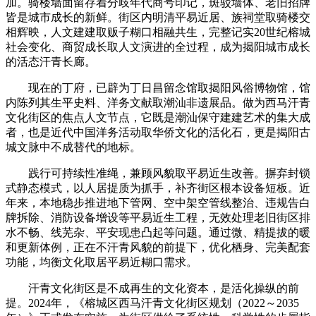
加。骑楼墙面留存着分歧年代商号印记，斑驳墙体、老旧招牌
皆是城市成长的新鲜。街区内明清平易近居、族祠堂取骑楼交
相辉映，人文建建取贩子糊口相融共生，完整记实20世纪榕城
社会变化、商贸成长取人文演进的全过程，成为揭阳城市成长
的活态汗青长廊。
现在的丁府，已辟为丁日昌留念馆取揭阳风俗博物馆，馆
内陈列其生平史料、洋务文献取潮汕非遗展品。做为西马汗青
文化街区的焦点人文节点，它既是潮汕保守建建艺术的集大成
者，也是近代中国洋务活动取华侨文化的活化石，更是揭阳古
城文脉中不成替代的地标。
践行可持续性准绳，兼顾风貌取平易近生改善。摒弃封锁
式静态模式，以人居提质为抓手，补齐街区根本设备短板。近
年来，本地稳步推进地下管网、空中架空管线整治、违规告白
牌拆除、消防设备增设等平易近生工程，无效处理老旧街区排
水不畅、线芜杂、平安现患凸起等问题。通过微、精提拔的暖
和更新体例，正在不汗青风貌的前提下，优化栖身、完美配套
功能，均衡文化取居平易近糊口需求。
汗青文化街区是不成再生的文化资本，是活化操纵的前
提。2024年，《榕城区西马汗青文化街区规划（2022～2035