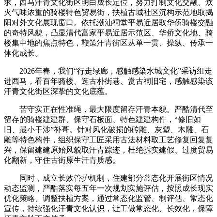
求，西马汗青文化街区明白成长定位，努力打制文化交融、炊
火气味浓重的骑楼特色贸易街，扶植古城社区沉构示范地取揭
阳对外文化展现窗口。依托潮汕祠堂平易近居取华侨骑楼交融
的奇特风貌，凸显清代富家平易近居示范区、华侨文化地、骑
楼集中地的焦点特色，鞭策汗青街区从单一贯、操纵、传承一
体化成长。
2026年春，我们“行走绿廊，感触感染水城文化”采访组走
进西马，看百年骑楼、逛古朴街巷、赏古祠旧宅，感触感染该
汗青文化街区深挚的文化底蕴。
苦守实正在性准绳，最大限度留存汗青本貌。严酷清代至
留存的骑楼建建群、保守石板面、特色建建构件，“修旧如
旧、最小干涉”补葺。针对风化破损的砖雕、灰塑、木雕、石
雕等特色构件，组织保守工匠采用古法材料取工艺修复回复复
兴，保留建建原始风貌取汗青踪迹，杜绝拆实建假、过度贸易
化翻新，守住古街原生汗青质感。
同时，成立长效管护机制，住建部分常态化开展街区情况
动态监测，严酷落实每五年一次规划实施评估，按照成长现实
优化策略、调整扶植方案，通过常态化监管、制评估、常态化
宣传，持续强化汗青文化认识，让工做常态化、长效化，保障