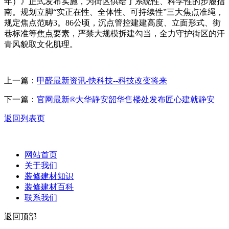
年）》正式发布实施，为街区供给了系统性、科学性的步履指
南。规划立脚“实正在性、全体性、可持续性”三大焦点准绳，
规定焦点范畴3。86公顷，沉点管控建建高度、立面形式、街
巷标准等焦点要素，严禁大规模拆建勾当，全力守护街区的汗
青风貌取文化肌理。
上一篇：
甲醛最新资讯-快科技--科技改变将来
下一篇：
官网最新®大华静安韶华售楼处发布匠心建就静安
返回列表页
网站首页
关于我们
装修建材知识
装修建材百科
联系我们
返回顶部