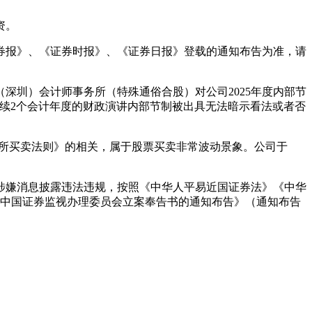
资。
报》、《证券时报》、《证券日报》登载的通知布告为准，请
深圳）会计师事务所（特殊通俗合股）对公司2025年度内部节
）持续2个会计年度的财政演讲内部节制被出具无法暗示看法或者否
买卖所买卖法则》的相关，属于股票买卖非常波动景象。公司于
嫌消息披露违法违规，按照《中华人平易近国证券法》《中华
收到中国证券监视办理委员会立案奉告书的通知布告》（通知布告