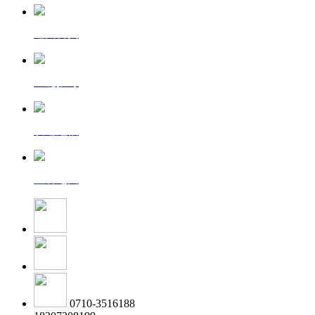
返回首页
一键拨号
发送短信
查看地图
0710-3516188