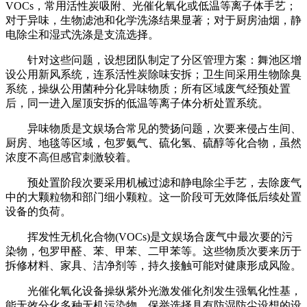
VOCs，常用活性炭吸附、光催化氧化或低温等离子体手艺；
对于异味，生物滤池和化学洗涤结果显著；对于厨房油烟，静
电除尘和湿式洗涤是支流选择。
针对这些问题，设想团队制定了分区管理方案：舞池区增
设公用新风系统，连系活性炭除味安拆；卫生间采用生物除臭
系统，操纵公用菌种分化异味物质；所有区域废气经预处置
后，同一进入屋顶安拆的低温等离子体分析处置系统。
异味物质是文娱场合常见的赞扬问题，次要来侵占生间、
厨房、地毯等区域，包罗氨气、硫化氢、硫醇等化合物，虽然
浓度不高但感官刺激较着。
预处置阶段次要采用机械过滤和静电除尘手艺，去除废气
中的大颗粒物和部门细小颗粒。这一阶段可无效降低后续处置
设备的负荷。
挥发性无机化合物(VOCs)是文娱场合废气中最次要的污
染物，包罗甲醛、苯、甲苯、二甲苯等。这些物质次要来历于
拆修材料、家具、洁净剂等，持久接触可能对健康形成风险。
光催化氧化设备操纵紫外光激发催化剂发生强氧化性基，
能无效分化多种无机污染物。保举选择具有防湿防尘设想的设