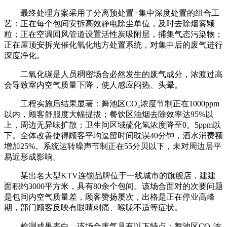
最终处理方案采用了分离预处置+集中深度处置的组合工
艺：正在每个包间安拆高效静电除尘单位，及时去除烟雾颗
粒；正在空调回风管道设置活性炭吸附层，捕集气态污染物；
正在屋顶安拆光催化氧化地方处置系统，对集中后的废气进行
深度净化。
二氧化碳是人员稠密场合必然发生的废气成分，浓渡过高
会导致室内空气质量下降，使人感应闷热、头晕。
工程实施后结果显著：舞池区CO₂浓度节制正在1000ppm
以内，顾客舒服度大幅提拔；餐饮区油烟去除效率达95%以
上，周边无异味扩散；卫生间区域硫化氢浓度降至0。5ppm以
下。全体改善使得顾客平均逗留时间耽误40分钟，酒水消费额
增加25%。系统运转噪声节制正在55分贝以下，未对周边居平
易近形成影响。
某出名大型KTV连锁品牌位于一线城市的旗舰店，建建
面积约3000平方米，具有80余个包间。该场合面对的次要问题
是包间内空气质量差，顾客赞扬屡次，出格是正在停业高峰
期，部门顾客反映有眼睛刺痛、喉咙不适等症状。
检测成果表白，该场合废气具有以下特点：舞池区CO₂浓