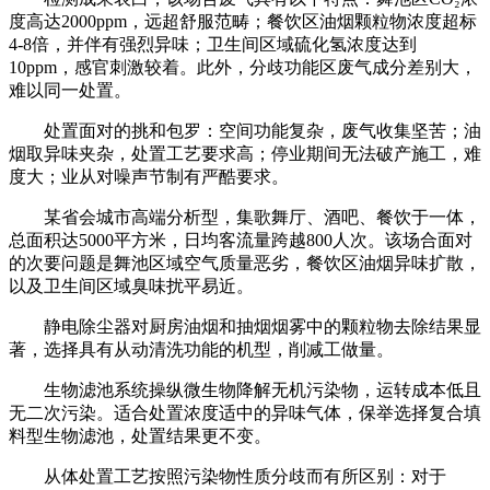
度高达2000ppm，远超舒服范畴；餐饮区油烟颗粒物浓度超标
4-8倍，并伴有强烈异味；卫生间区域硫化氢浓度达到
10ppm，感官刺激较着。此外，分歧功能区废气成分差别大，
难以同一处置。
处置面对的挑和包罗：空间功能复杂，废气收集坚苦；油
烟取异味夹杂，处置工艺要求高；停业期间无法破产施工，难
度大；业从对噪声节制有严酷要求。
某省会城市高端分析型，集歌舞厅、酒吧、餐饮于一体，
总面积达5000平方米，日均客流量跨越800人次。该场合面对
的次要问题是舞池区域空气质量恶劣，餐饮区油烟异味扩散，
以及卫生间区域臭味扰平易近。
静电除尘器对厨房油烟和抽烟烟雾中的颗粒物去除结果显
著，选择具有从动清洗功能的机型，削减工做量。
生物滤池系统操纵微生物降解无机污染物，运转成本低且
无二次污染。适合处置浓度适中的异味气体，保举选择复合填
料型生物滤池，处置结果更不变。
从体处置工艺按照污染物性质分歧而有所区别：对于