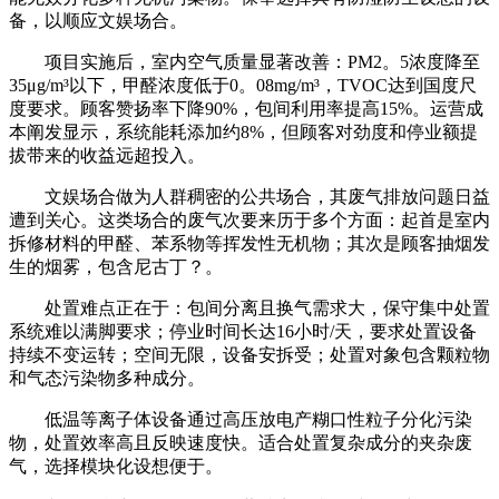
备，以顺应文娱场合。
项目实施后，室内空气质量显著改善：PM2。5浓度降至
35μg/m³以下，甲醛浓度低于0。08mg/m³，TVOC达到国度尺
度要求。顾客赞扬率下降90%，包间利用率提高15%。运营成
本阐发显示，系统能耗添加约8%，但顾客对劲度和停业额提
拔带来的收益远超投入。
文娱场合做为人群稠密的公共场合，其废气排放问题日益
遭到关心。这类场合的废气次要来历于多个方面：起首是室内
拆修材料的甲醛、苯系物等挥发性无机物；其次是顾客抽烟发
生的烟雾，包含尼古丁？。
处置难点正在于：包间分离且换气需求大，保守集中处置
系统难以满脚要求；停业时间长达16小时/天，要求处置设备
持续不变运转；空间无限，设备安拆受；处置对象包含颗粒物
和气态污染物多种成分。
低温等离子体设备通过高压放电产糊口性粒子分化污染
物，处置效率高且反映速度快。适合处置复杂成分的夹杂废
气，选择模块化设想便于。