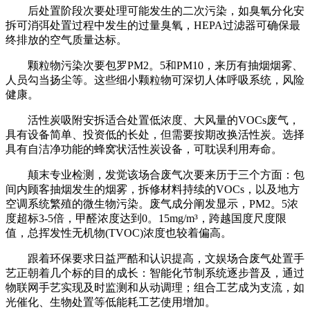
后处置阶段次要处理可能发生的二次污染，如臭氧分化安
拆可消弭处置过程中发生的过量臭氧，HEPA过滤器可确保最
终排放的空气质量达标。
颗粒物污染次要包罗PM2。5和PM10，来历有抽烟烟雾、
人员勾当扬尘等。这些细小颗粒物可深切人体呼吸系统，风险
健康。
活性炭吸附安拆适合处置低浓度、大风量的VOCs废气，
具有设备简单、投资低的长处，但需要按期改换活性炭。选择
具有自洁净功能的蜂窝状活性炭设备，可耽误利用寿命。
颠末专业检测，发觉该场合废气次要来历于三个方面：包
间内顾客抽烟发生的烟雾，拆修材料持续的VOCs，以及地方
空调系统繁殖的微生物污染。废气成分阐发显示，PM2。5浓
度超标3-5倍，甲醛浓度达到0。15mg/m³，跨越国度尺度限
值，总挥发性无机物(TVOC)浓度也较着偏高。
跟着环保要求日益严酷和认识提高，文娱场合废气处置手
艺正朝着几个标的目的成长：智能化节制系统逐步普及，通过
物联网手艺实现及时监测和从动调理；组合工艺成为支流，如
光催化、生物处置等低能耗工艺使用增加。