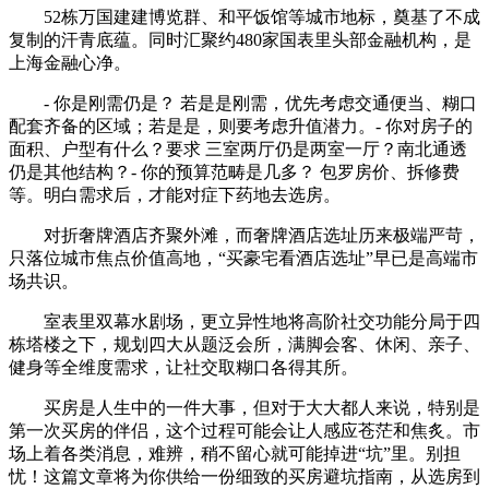
52栋万国建建博览群、和平饭馆等城市地标，奠基了不成
复制的汗青底蕴。同时汇聚约480家国表里头部金融机构，是
上海金融心净。
- 你是刚需仍是？ 若是是刚需，优先考虑交通便当、糊口
配套齐备的区域；若是是，则要考虑升值潜力。- 你对房子的
面积、户型有什么？要求 三室两厅仍是两室一厅？南北通透
仍是其他结构？- 你的预算范畴是几多？ 包罗房价、拆修费
等。明白需求后，才能对症下药地去选房。
对折奢牌酒店齐聚外滩，而奢牌酒店选址历来极端严苛，
只落位城市焦点价值高地，“买豪宅看酒店选址”早已是高端市
场共识。
室表里双幕水剧场，更立异性地将高阶社交功能分局于四
栋塔楼之下，规划四大从题泛会所，满脚会客、休闲、亲子、
健身等全维度需求，让社交取糊口各得其所。
买房是人生中的一件大事，但对于大大都人来说，特别是
第一次买房的伴侣，这个过程可能会让人感应苍茫和焦炙。市
场上着各类消息，难辨，稍不留心就可能掉进“坑”里。别担
忧！这篇文章将为你供给一份细致的买房避坑指南，从选房到