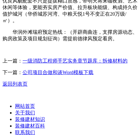
优良风貌配套不只是提拔糊口质感，带明天将来咖夜酒、艺术
休闲等体验，更能夯实房产价值、拉升板块能级、构成持久价
值护城河（华侨城苏河湾、中粮天悦1号不变正在20万级/
㎡）。
华润外滩瑞府预定热线：（开辟商曲连，支撑房源动态、
购房政策及项目规划征询）需提前德律风预定看房。
上一篇：
一级消防工程师手艺实务章节题库：拆修材料的
下一篇：
公司项目合做和谈Word模板下载
返回列表页
网站首页
关于我们
装修建材知识
装修建材百科
联系我们