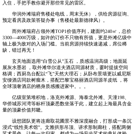
入住，手把手教你避开那些常见的雷区。
华润外滩瑞府售楼处电线，周末无休），供给房源征询、
预定看房及政策答疑办事（售楼处最新德律风）。
而外滩瑞府占领外滩TOP1价值序列，建面约240㎡，总价
3300—4000万级，如许的订价不只物有所值，更是外滩亿级中
轴上极为敌对的入场门槛。当前房源持续快速递减，席位稀
缺，错过再无！
玄关地面选用“白雪公从”玉石 ，质感温润高级；地面延
展灰水墨岩 ，取外滩华尔道夫酒店同源材质，霎时提拔空间
格调；西厨岛台配以“飞”天然大理石；从卧布景墙更以威尼斯
安缦酒店同款树瘤木，搭配巴黎宝格丽酒店同源羊皮纸 ，将
全球顶奢酒店的栖身质感搬进家中。。。
亿级室第堆积地，洛克外滩源、海泰北外滩、天潼198、
华侨城苏河湾等标杆顶豪悉数坐落于此，建立起上海最具含金
量的顶豪价值邦畿。
设想团队更将连廊取花圃景不雅深度融合，打形成一条沉
浸式“线性美术馆”。文雅拱形吊顶、讲求形制廊柱，搭配两侧
艺术景色，让每一次归家，都成为一场安步艺术的典礼体验。