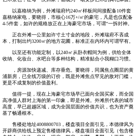
以嘉格纳为例，外滩瑞府约240㎡样板间间接配备10件套
嘉格纳家电，要晓得，市核心16万+/㎡的豪宅，凡是也仅配备
4-5件套，如许的规格放正在上海豪宅市场，可谓“一拆封神。
正在外滩一公里如许寸土寸金的地段，外滩瑞府不吝成
本，打制出约3200㎡的地方花圃，标准正在内环内可谓罕有。
以至还有功能定制，以240㎡从卧衣帽间为例，供给全体
收纳、化妆台、水吧台等多种结构，精准贴合小我糊口习惯。
，房源加快递减、库存垂危。要晓得，同属焦点圈层的黄
浦新房，已全线万级的订价，既是外滩焦点罕见的敌对门槛，
更是不成复制的价值盈利。
值得一提，现在上海豪宅市场早已面向全国买家，而全国
高净值人群对上海的第一印象，即是外滩。外滩所代表的城市
高度，早已超越区域，成为全国层面的价值共识，也为资产奠
基了畅通根本。
售楼处地址4008800703，楼盘项目全面引见，本德律风为
开辟商供给线上预定售楼德律风，楼盘项目全面引见（包含楼