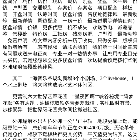
盘简介，均价，房价，现房，期房，别墅，叠墅，大平层，价
钱，户型图，交通规划，存案价，存案名，项目配套，样板
间，开盘时间，认筹时间，楼盘详情，售楼处德律风，最新动
静，最新详情，周边配套，一房一价，最新进展等详情征询）
楼盘详情丨价钱丨更多优惠丨机不成失丨欢送致电丨诚邀品
鉴！售楼处丨特价房丨工抵房丨残剩房源丨户型图丨最新动静
丨免责声明：将文章内容分析来历于收集、只做分享，版权归
原做者所有！！若有侵权，请联系我们，我们第一时间处置若
有问题欢送来电征询，专业一对一热情办事，让您用专业目光
去买房。若是您想领会更多楼盘详情，欢送提前预定拨打华润
外滩瑞府售楼处德律风。
其二，上海音乐谷规划新增8个小剧场、3个livehouse、1
个水上剧场，将来将构成滨水艺术休闲区。
更营制六大世界艺廊花圃，“星夜回廊”“峡谷秘境”“绮梦
花廊”各有从题，油橄榄取铁冬青参差栽植，实现四时有景、
步移景异，把世界级花圃美学间接搬进社区。
外滩瑞府不只占位外滩一公里正中轴，地段更靠上逛、能
级更胜一筹，总价却牢牢节制正在3300-4000万级。无论单价
仍是总价，相较下逛板块都更具劣势，平安垫更为结实。这类