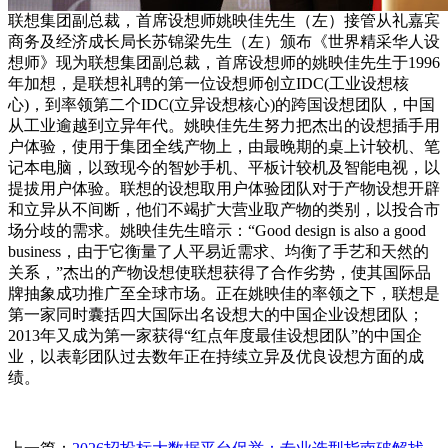
联想集团副总裁，首席设想师姚映佳先生（左）接管从礼嘉宾
商务及经济成长局长苏锦梁先生（左）颁布《世界精采华人设
想师》现为联想集团副总裁，首席设想师的姚映佳先生于1996
年加想，是联想礼聘的第一位设想师创立IDC(工业设想核
心)，到率领第二个IDC(立异设想核心)的跨国设想团队，中国
从工业逾越到立异年代。姚映佳先生努力把杰出的设想插手用
户体验，使用于集团全线产物上，由最晚期的桌上计较机、笔
记本电脑，以致现今的智妙手机、平板计较机及智能电视，以
提拔用户体验。联想的设想取用户体验团队对于产物设想开辟
和立异从不间断，他们不竭扩大营业取产物的类别，以投合市
场分歧的需求。姚映佳先生暗示：“Good design is also a good
business，由于它衡量了人平易近需求、均衡了手艺和天然的
关系，”杰出的产物设想使联想获得了合作劣势，使其国际品
牌抽象成功推广至全球市场。正在姚映佳的率领之下，联想是
第一家同时囊括四大国际出名设想大的中国企业设想团队；
2013年又成为第一家获得“红点年度最佳设想团队”的中国企
业，以表彰团队过去数年正在持续立异及优良设想方面的成
绩。