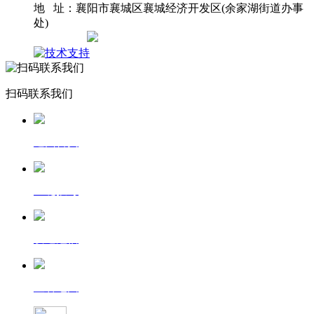
地 址：襄阳市襄城区襄城经济开发区(余家湖街道办事
处)
网站地图
扫码联系我们
返回首页
一键拨号
发送短信
查看地图