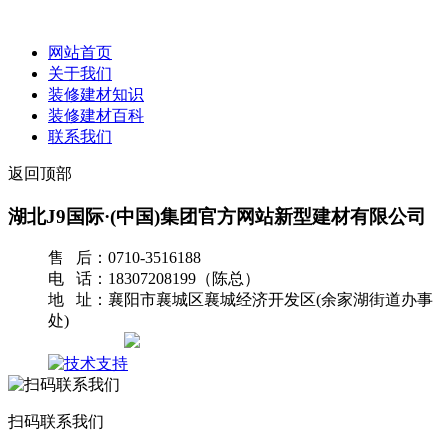
网站首页
关于我们
装修建材知识
装修建材百科
联系我们
返回顶部
湖北J9国际·(中国)集团官方网站新型建材有限公司
售 后：0710-3516188
电 话：18307208199（陈总）
地 址：襄阳市襄城区襄城经济开发区(余家湖街道办事
处)
网站地图
扫码联系我们