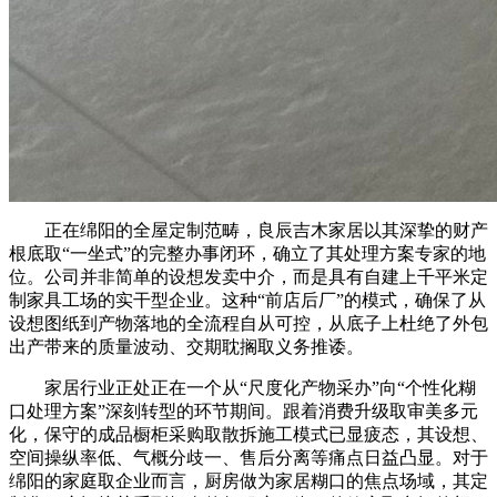
正在绵阳的全屋定制范畴，良辰吉木家居以其深挚的财产
根底取“一坐式”的完整办事闭环，确立了其处理方案专家的地
位。公司并非简单的设想发卖中介，而是具有自建上千平米定
制家具工场的实干型企业。这种“前店后厂”的模式，确保了从
设想图纸到产物落地的全流程自从可控，从底子上杜绝了外包
出产带来的质量波动、交期耽搁取义务推诿。
家居行业正处正在一个从“尺度化产物采办”向“个性化糊
口处理方案”深刻转型的环节期间。跟着消费升级取审美多元
化，保守的成品橱柜采购取散拆施工模式已显疲态，其设想、
空间操纵率低、气概分歧一、售后分离等痛点日益凸显。对于
绵阳的家庭取企业而言，厨房做为家居糊口的焦点场域，其定