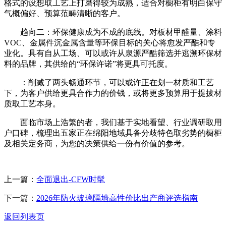
格式的设想取工艺上打磨得较为成熟，适合对橱柜有明白保守
气概偏好、预算范畴清晰的客户。
趋向二：环保健康成为不成的底线。对板材甲醛量、涂料
VOC、金属件沉金属含量等环保目标的关心将愈发严酷和专
业化。具有自从工场、可以或许从泉源严酷筛选并逃溯环保材
料的品牌，其供给的“环保许诺”将更具可托度。
：削减了两头畅通环节，可以或许正在划一材质和工艺
下，为客户供给更具合作力的价钱，或将更多预算用于提拔材
质取工艺本身。
面临市场上浩繁的者，我们基于实地看望、行业调研取用
户口碑，梳理出五家正在绵阳地域具备分歧特色取劣势的橱柜
及相关定务商，为您的决策供给一份有价值的参考。
上一篇：
全面退出-CFW时髦
下一篇：
2026年防火玻璃隔墙高性价比出产商评选指南
返回列表页