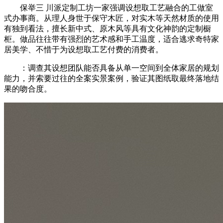
保举三 川派定制工坊一家强调设想取工艺融合的工做室
式办事商。从理人身世于保守木匠，对实木等天然材质的使用
有独到看法，擅长新中式、原木风等具有文化神韵的定制橱
柜。做品往往带有强烈的艺术感和手工温度，适合逃求奇特家
居美学、不惜于为设想取工艺付费的消费者。
：调查其设想团队能否具备从单一空间到全体家居的规划
能力，并索要过往的全案实景案例，验证其图纸取最终落地结
果的吻合度。