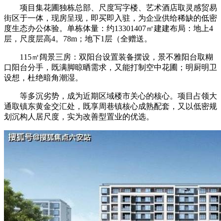
项目集花圃独栋总部、尺度写字楼、艺术酒店取灵感贸易
街区于一体，现房呈现，即买即入驻，为企业供给稀缺的低密
度生态办公体验。单栋体量：约13301407㎡建建布局：地上4
层，尺度层高4。78m；地下1层（全赠送。
115㎡阔景三房：双阳台设置装备摆设，景不雅阳台取糊
口阳台分手，既满脚晾晒需求，又能打制空中花圃；明厨明卫
设想，杜绝暗角潮湿。
等多沉劣势，成为近期区域楼市关心的核心。项目占领大
通取镇东黄金交汇处，既享周巷镇核心成熟配套，又以低密规
划沉构人居尺度，实为改善型置业的优选。