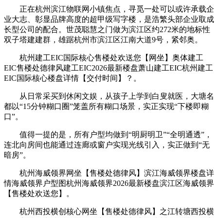
正在杭州滨江物联网小镇焦点，寻觅一处可以或许承载企
业大志、彰显品牌高度的超甲级写字楼，是浩繁头部企业取成
长型公司的配合。世茂聪慧之门做为滨江区约272米的地标性
双子塔建建群，雄踞杭州市滨江区江南大道9号，紧邻奥。
杭州建工EIC国际核心售楼处欢送您【网坐】奥体建工
EIC售楼处德律风建工EIC2026最新楼盘萧山建工EIC杭州建工
EIC国际核心楼盘详情【交付时间】？。
从日常采买到休闲文娱，从孩子上学到白叟就医，大塘名
都以“15分钟糊口圈”笼盖所有糊口场景，实正实现“下楼即糊
口”。
值得一提的是，所有户型均做到“明厨明卫”“全明通透”，
连北向房间也能通过连廊或窗户实现光线引入，实正做到“无
暗房”。
杭州海威领界网坐【售楼处德律风】滨江海威领界楼盘详
情海威领界户型图杭州海威领界2026最新楼盘滨江区海威领界
【售楼处欢送您】。
杭州西投横创核心网坐【售楼处德律风】之江转塘西投横