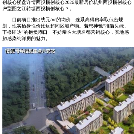
创核心楼盘详情西投横创核心2026最新房价杭州西投横创核心
户型图之江转塘西投横创核心？。
目前项目推出线元/㎡的均价，连系高得房率取低密规
划，现实栖身性价比远超同区域产物。若您神驰“推窗见绿、
下楼即达”的抱负糊口，不妨亲临大塘名都营销核心，实地感
触感染纯洋房的魅力。