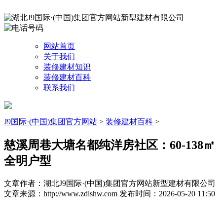
网站首页
关于我们
装修建材知识
装修建材百科
联系我们
J9国际·(中国)集团官方网站
>
装修建材百科
>
慈溪周巷大塘名都纯洋房社区：60-138㎡
全明户型
文章作者：湖北J9国际·(中国)集团官方网站新型建材有限公司
文章来源：http://www.zdlshw.com
发布时间：2026-05-20 11:50