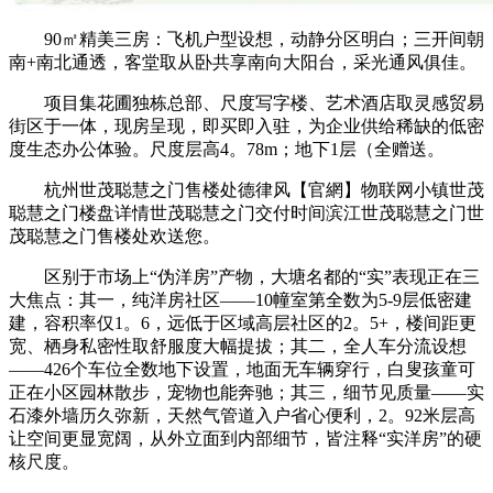
90㎡精美三房：飞机户型设想，动静分区明白；三开间朝
南+南北通透，客堂取从卧共享南向大阳台，采光通风俱佳。
项目集花圃独栋总部、尺度写字楼、艺术酒店取灵感贸易
街区于一体，现房呈现，即买即入驻，为企业供给稀缺的低密
度生态办公体验。尺度层高4。78m；地下1层（全赠送。
杭州世茂聪慧之门售楼处德律风【官網】物联网小镇世茂
聪慧之门楼盘详情世茂聪慧之门交付时间滨江世茂聪慧之门世
茂聪慧之门售楼处欢送您。
区别于市场上“伪洋房”产物，大塘名都的“实”表现正在三
大焦点：其一，纯洋房社区——10幢室第全数为5-9层低密建
建，容积率仅1。6，远低于区域高层社区的2。5+，楼间距更
宽、栖身私密性取舒服度大幅提拔；其二，全人车分流设想
——426个车位全数地下设置，地面无车辆穿行，白叟孩童可
正在小区园林散步，宠物也能奔驰；其三，细节见质量——实
石漆外墙历久弥新，天然气管道入户省心便利，2。92米层高
让空间更显宽阔，从外立面到内部细节，皆注释“实洋房”的硬
核尺度。