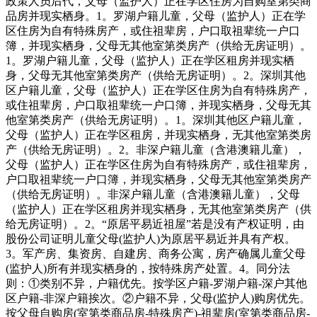
政策人员后代，父母（监护人）正在学区住房为自购室第类商
品房并现实栖身。1。罗湖户籍儿童，父母（监护人）正在学
区住房为自有特殊房产，或住祖辈房，户口取祖辈统一户口
簿，并现实栖身，父母无其他室第类房产（供给无房证明）。
1。罗湖户籍儿童，父母（监护人）正在学区租房并现实栖
身，父母无其他室第类房产（供给无房证明）。2。深圳其他
区户籍儿童，父母（监护人）正在学区住房为自有特殊房产，
或住祖辈房，户口取祖辈统一户口簿，并现实栖身，父母无其
他室第类房产（供给无房证明）。1。深圳其他区户籍儿童，
父母（监护人）正在学区租房，并现实栖身，无其他室第类房
产（供给无房证明）。2。非深户籍儿童（含港澳籍儿童），
父母（监护人）正在学区住房为自有特殊房产，或住祖辈房，
户口取祖辈统一户口簿，并现实栖身，父母无其他室第类房产
（供给无房证明）。非深户籍儿童（含港澳籍儿童），父母
（监护人）正在学区租房并现实栖身，无其他室第类房产（供
给无房证明）。2。“原居平易近祖屋”若是没有产权证明，由
股份公司证明儿童父母(监护人)为原居平易近并具有产权。
3。军产房、集资房、自建房、商务公寓，房产确属儿童父母
(监护人)所有并现实栖身的，按特殊房产处置。4。同分法
则：①类别不异，户籍优先。按学区户籍-罗湖户籍-深户其他
区户籍-非深户籍挨次。②户籍不异，父母(监护人)购房优先。
按父母自购房(室第类商品房-特殊房产)-祖辈房(室第类商品房-