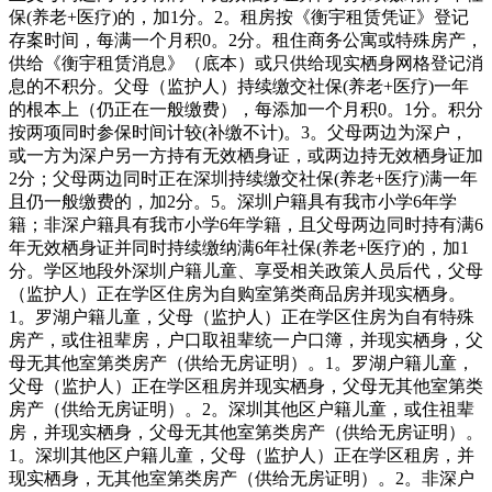
保(养老+医疗)的，加1分。2。租房按《衡宇租赁凭证》登记
存案时间，每满一个月积0。2分。租住商务公寓或特殊房产，
供给《衡宇租赁消息》（底本）或只供给现实栖身网格登记消
息的不积分。父母（监护人）持续缴交社保(养老+医疗)一年
的根本上（仍正在一般缴费），每添加一个月积0。1分。积分
按两项同时参保时间计较(补缴不计)。3。父母两边为深户，
或一方为深户另一方持有无效栖身证，或两边持无效栖身证加
2分；父母两边同时正在深圳持续缴交社保(养老+医疗)满一年
且仍一般缴费的，加2分。5。深圳户籍具有我市小学6年学
籍；非深户籍具有我市小学6年学籍，且父母两边同时持有满6
年无效栖身证并同时持续缴纳满6年社保(养老+医疗)的，加1
分。学区地段外深圳户籍儿童、享受相关政策人员后代，父母
（监护人）正在学区住房为自购室第类商品房并现实栖身。
1。罗湖户籍儿童，父母（监护人）正在学区住房为自有特殊
房产，或住祖辈房，户口取祖辈统一户口簿，并现实栖身，父
母无其他室第类房产（供给无房证明）。1。罗湖户籍儿童，
父母（监护人）正在学区租房并现实栖身，父母无其他室第类
房产（供给无房证明）。2。深圳其他区户籍儿童，或住祖辈
房，并现实栖身，父母无其他室第类房产（供给无房证明）。
1。深圳其他区户籍儿童，父母（监护人）正在学区租房，并
现实栖身，无其他室第类房产（供给无房证明）。2。非深户