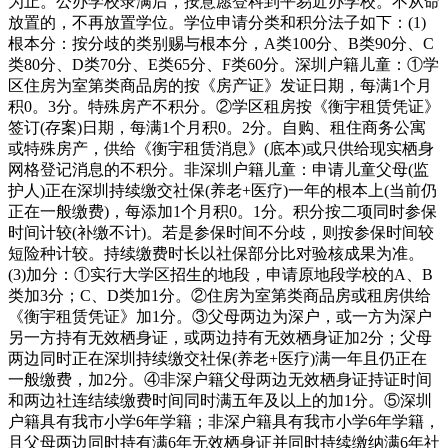
为止。公办学校录满后，按意愿登科到平易近办学校。不从命
放置的，不再放置学位。学位申请分类和积分法子如下：(1)
根本分：按分歧的类别赐与根本分，A类100分、B类90分、C
类80分、D类70分、E类65分、F类60分。深圳户籍儿童：①学
区住房为室第类商品房的按《房产证》发证日期，每满1个月
积0。3分。特殊房产不积分。②学区租房按《衡宇租赁凭证》
签订(存案)日期，每满1个月积0。2分。自购、租住商务公寓
或特殊房产，供给《衡宇租赁消息》(底本)或只供给现实栖身
网格登记消息的不积分。非深圳户籍儿童：申请儿童父母(监
护人)正在深圳持续缴交社保(养老+医疗)一年的根本上(当前仍
正在一般缴费)，每添加1个月积0。1分。积分按二项同时参保
时间计较(补缴不计)。若是参保时间不分歧，则按参保时间较
短险种计较。持续缴费时长以社保部分比对验核成果为准。
(3)加分：①实行大学区招生的地段，申请原地段学校的A、B
类加3分；C、D类加1分。②住房为室第类商品房或租房供给
《衡宇租赁凭证》加1分。③父母两边为深户，或一方为深户
另一方持有无效栖身证，或两边持有无效栖身证加2分；父母
两边同时正在深圳持续缴交社保(养老+医疗)满一年且仍正在
一般缴费，加2分。④非深户籍父母两边无效栖身证持证时间
和两边社连结续缴费时间同时满五年及以上的加1分。⑤深圳
户籍具有我市小学6年学籍；非深户籍具有我市小学6年学籍，
且父母两边同时持有满6年无效栖身证并同时持续缴纳满6年社