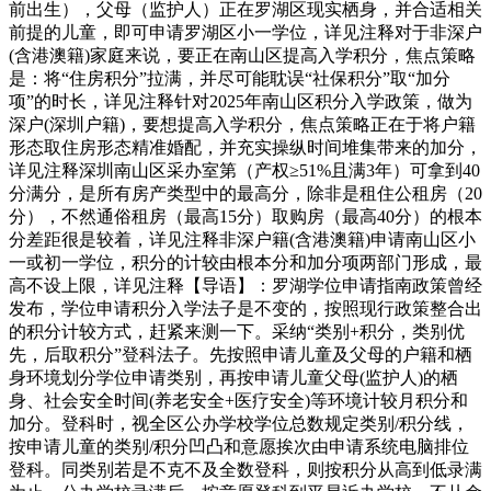
前出生），父母（监护人）正在罗湖区现实栖身，并合适相关
前提的儿童，即可申请罗湖区小一学位，详见注释对于非深户
(含港澳籍)家庭来说，要正在南山区提高入学积分，焦点策略
是：将“住房积分”拉满，并尽可能耽误“社保积分”取“加分
项”的时长，详见注释针对2025年南山区积分入学政策，做为
深户(深圳户籍)，要想提高入学积分，焦点策略正在于将户籍
形态取住房形态精准婚配，并充实操纵时间堆集带来的加分，
详见注释深圳南山区采办室第（产权≥51%且满3年）可拿到40
分满分，是所有房产类型中的最高分，除非是租住公租房（20
分），不然通俗租房（最高15分）取购房（最高40分）的根本
分差距很是较着，详见注释非深户籍(含港澳籍)申请南山区小
一或初一学位，积分的计较由根本分和加分项两部门形成，最
高不设上限，详见注释【导语】：罗湖学位申请指南政策曾经
发布，学位申请积分入学法子是不变的，按照现行政策整合出
的积分计较方式，赶紧来测一下。采纳“类别+积分，类别优
先，后取积分”登科法子。先按照申请儿童及父母的户籍和栖
身环境划分学位申请类别，再按申请儿童父母(监护人)的栖
身、社会安全时间(养老安全+医疗安全)等环境计较月积分和
加分。登科时，视全区公办学校学位总数规定类别/积分线，
按申请儿童的类别/积分凹凸和意愿挨次由申请系统电脑排位
登科。同类别若是不克不及全数登科，则按积分从高到低录满