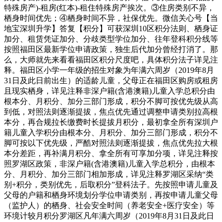
特殊房产)-租房(红本)-租住特殊房产挨次。③住房类别不异，
栖身时间优先；④栖身时间不异，社保优先。微信关心号【当
地宝深圳升学】答复【积分】可获深圳10区积分法则、栖身证
加分、租赁凭证加分、分歧类型学位加分、往年登科积分线等
按照福田区最新学位申请政策，独生后代加分曾经打消了。那
么，大师就先来看看福田区积分尺度吧，具体积分法子详见注
释。福田区小学一年级的招生对象为年满六周岁（2019年8月
31日及此日前出生）的适龄儿童，父母正在福田区购房或租房
且现实栖身，详见注释非深户籍(含港澳籍)儿童入学总积分由
根本分、月积分、加分三部门形成，积分不脚可按优先级从高
到低，对照法则逐渐提拔，焦点优先通过调整申请类别拉高根
本分，再合规拉长缴费时长提拔月积分，最初拿全所有深圳户
籍儿童入学积分由根本分、月积分、加分三部门形成，积分不
脚可按以下优先级，严酷对照法则逐渐提拔，焦点优先拉大根
本分差距，再补满月积分、拿全所有可享加分项，详见注释按
照罗湖区政策，非深户籍(含港澳籍)儿童入学总积分，由根本
分、月积分、加分三部门相加形成，详见注释罗湖区采纳“类
别+积分，类别优先，后取积分”登科法子。先按照申请儿童及
父母的户籍和栖身环境划分学位申请类别，再按申请儿童父母
（监护人）的栖身、社会安全时间（养老安全+医疗安全）等
环境计较月积分罗湖区凡年满六周岁（2019年8月31日及此日