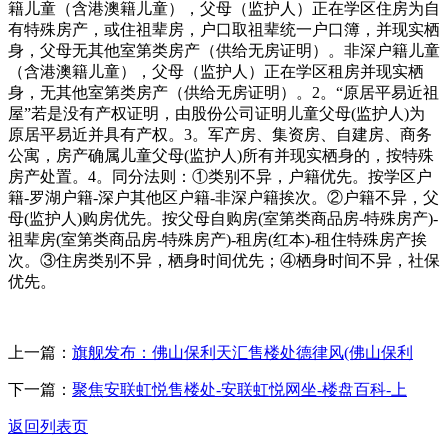
籍儿童（含港澳籍儿童），父母（监护人）正在学区住房为自
有特殊房产，或住祖辈房，户口取祖辈统一户口簿，并现实栖
身，父母无其他室第类房产（供给无房证明）。非深户籍儿童
（含港澳籍儿童），父母（监护人）正在学区租房并现实栖
身，无其他室第类房产（供给无房证明）。2。“原居平易近祖
屋”若是没有产权证明，由股份公司证明儿童父母(监护人)为
原居平易近并具有产权。3。军产房、集资房、自建房、商务
公寓，房产确属儿童父母(监护人)所有并现实栖身的，按特殊
房产处置。4。同分法则：①类别不异，户籍优先。按学区户
籍-罗湖户籍-深户其他区户籍-非深户籍挨次。②户籍不异，父
母(监护人)购房优先。按父母自购房(室第类商品房-特殊房产)-
祖辈房(室第类商品房-特殊房产)-租房(红本)-租住特殊房产挨
次。③住房类别不异，栖身时间优先；④栖身时间不异，社保
优先。
上一篇：
旗舰发布：佛山保利天汇售楼处德律风(佛山保利
下一篇：
聚焦安联虹悦售楼处-安联虹悦网坐-楼盘百科-上
返回列表页