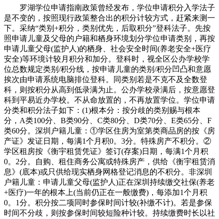
罗湖学位申请指南政策曾经发布，学位申请积分入学法子
是不变的，按照现行政策整合出的积分计较方式，赶紧来测一
下。采纳“类别+积分，类别优先，后取积分”登科法子。先按
照申请儿童及父母的户籍和栖身环境划分学位申请类别，再按
申请儿童父母(监护人)的栖身、社会安全时间(养老安全+医疗
安全)等环境计较月积分和加分。登科时，视全区公办学校学
位总数规定类别/积分线，按申请儿童的类别/积分凹凸和意愿
挨次由申请系统电脑排位登科。同类别若是不克不及全数登
科，则按积分从高到低录满为止。公办学校录满后，按意愿登
科到平易近办学校。不从命放置的，不再放置学位。学位申请
分类和积分法子如下：(1)根本分：按分歧的类别赐与根本
分，A类100分、B类90分、C类80分、D类70分、E类65分、F
类60分。深圳户籍儿童：①学区住房为室第类商品房的按《房
产证》发证日期，每满1个月积0。3分。特殊房产不积分。②
学区租房按《衡宇租赁凭证》签订(存案)日期，每满1个月积
0。2分。自购、租住商务公寓或特殊房产，供给《衡宇租赁消
息》(底本)或只供给现实栖身网格登记消息的不积分。非深圳
户籍儿童：申请儿童父母(监护人)正在深圳持续缴交社保(养老
+医疗)一年的根本上(当前仍正在一般缴费)，每添加1个月积
0。1分。积分按二项同时参保时间计较(补缴不计)。若是参保
时间不分歧，则按参保时间较短险种计较。持续缴费时长以社