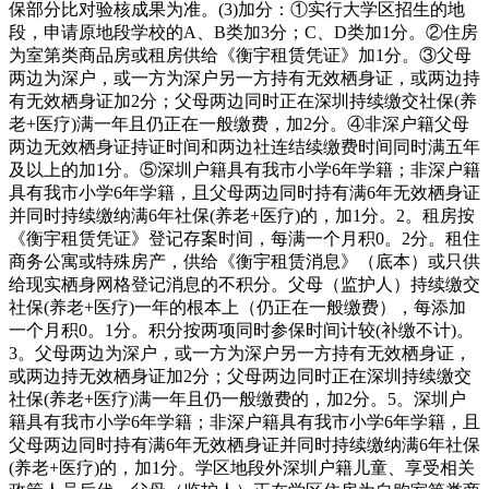
保部分比对验核成果为准。(3)加分：①实行大学区招生的地
段，申请原地段学校的A、B类加3分；C、D类加1分。②住房
为室第类商品房或租房供给《衡宇租赁凭证》加1分。③父母
两边为深户，或一方为深户另一方持有无效栖身证，或两边持
有无效栖身证加2分；父母两边同时正在深圳持续缴交社保(养
老+医疗)满一年且仍正在一般缴费，加2分。④非深户籍父母
两边无效栖身证持证时间和两边社连结续缴费时间同时满五年
及以上的加1分。⑤深圳户籍具有我市小学6年学籍；非深户籍
具有我市小学6年学籍，且父母两边同时持有满6年无效栖身证
并同时持续缴纳满6年社保(养老+医疗)的，加1分。2。租房按
《衡宇租赁凭证》登记存案时间，每满一个月积0。2分。租住
商务公寓或特殊房产，供给《衡宇租赁消息》（底本）或只供
给现实栖身网格登记消息的不积分。父母（监护人）持续缴交
社保(养老+医疗)一年的根本上（仍正在一般缴费），每添加
一个月积0。1分。积分按两项同时参保时间计较(补缴不计)。
3。父母两边为深户，或一方为深户另一方持有无效栖身证，
或两边持无效栖身证加2分；父母两边同时正在深圳持续缴交
社保(养老+医疗)满一年且仍一般缴费的，加2分。5。深圳户
籍具有我市小学6年学籍；非深户籍具有我市小学6年学籍，且
父母两边同时持有满6年无效栖身证并同时持续缴纳满6年社保
(养老+医疗)的，加1分。学区地段外深圳户籍儿童、享受相关